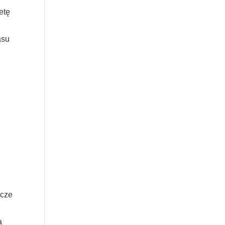
etę
asu
acze
a