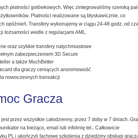
ch płatności gotówkowych. Więc zintegrowaliśmy szeroką pal
użytkowników. Płatności realizowane są błyskawicznie, co
ch opóźnień. Transfery wykonujemy w ciągu 24-48 godz. od cz
cji tożsamości wedle z regulacjami AML.
e oraz szybkie transfery natychmiastowe
 pełnym zabezpieczeniem 3D Secure
teller a także MuchBetter
ecard dla graczy ceniących anonimowość
dla nowoczesnych transakcji
omoc Gracza
jest przez wszystkie całodzienny, przez 7 doby w 7 dniach. Gr
ikator na bieżąco, email lub infolinię tel.. Całkowicie
yku PL i ukończyli fachowe szkolenia z dziedziny obsługi gracz