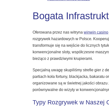
Bogata Infrastrukt
Oferowana przez nas witryna
winwin casino
rozgrywek hazardowych w Polsce. Kooperuj
transformuje się na wejście do licznych tyt
konwencjonalne sloty, współczesne maszyny 
bieżąco z prawdziwymi krupierami.
Specjalną uwagę skupiliśmy strefie gier z d
partiach koła fortuny, blackjacka, bakaratu
organizowane są w świetnej jakości obrazu
porównywalne do wizyty w konwencjonalny
Typy Rozgrywek w Naszej O