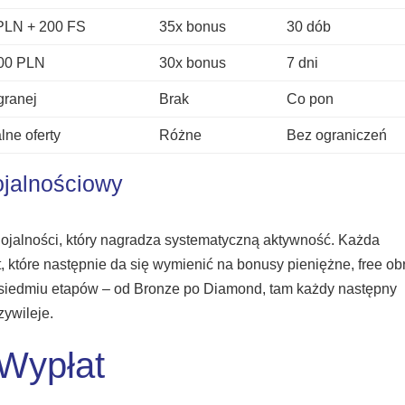
PLN + 200 FS
35x bonus
30 dób
00 PLN
30x bonus
7 dni
granej
Brak
Co pon
lne oferty
Różne
Bez ograniczeń
jalnościowy
jalności, który nagradza systematyczną aktywność. Każda
 które następnie da się wymienić na bonusy pieniężne, free ob
z siedmiu etapów – od Bronze po Diamond, tam każdy następny
zywileje.
 Wypłat