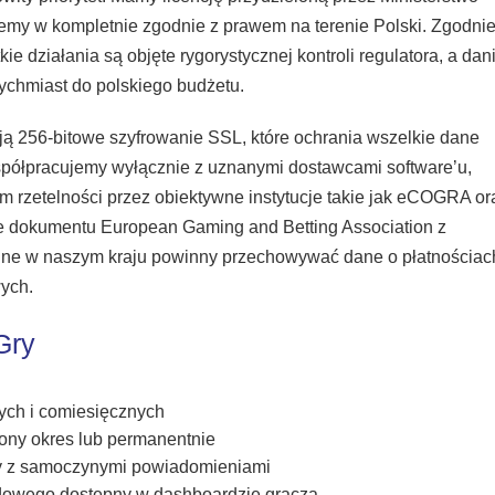
emy w kompletnie zgodnie z prawem na terenie Polski. Zgodnie
ie działania są objęte rygorystycznej kontroli regulatora, a dan
chmiast do polskiego budżetu.
ą 256-bitowe szyfrowanie SSL, które ochrania wszelkie dane
spółpracujemy wyłącznie z uznanymi dostawcami software’u,
em rzetelności przez obiektywne instytucje takie jak eCOGRA or
le dokumentu European Gaming and Betting Association z
line w naszym kraju powinny przechowywać dane o płatnościac
wych.
Gry
wych i comiesięcznych
ony okres lub permanentnie
ry z samoczynymi powiadomieniami
rdowego dostępny w dashboardzie gracza