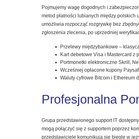
Pojmujemy wagę dogodnych i zabezpieczony
metod płatności lubianych między polskich 
umożliwia rozpocząć rozgrywkę bez zbędny
zgłoszenia zlecenia, po uprzedniej weryfika
Przelewy międzybankowe – klasyczn
Kart debetowe Visa i Mastercard z
Portmonetki elektroniczne Skrill, Ne
Wcześniej opłacone kupony Paysaf
Waluty cyfrowe Bitcoin i Ethereum 
Profesjonalna P
Grupa przedstawionego support IT dostępny 
mogą połączyć się z supportem poprzez komun
przedstawiciele komunikują się biegle w jęz