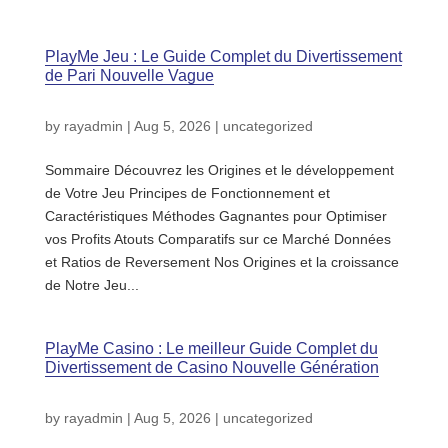
PlayMe Jeu : Le Guide Complet du Divertissement
de Pari Nouvelle Vague
by
rayadmin
|
Aug 5, 2026
|
uncategorized
Sommaire Découvrez les Origines et le développement
de Votre Jeu Principes de Fonctionnement et
Caractéristiques Méthodes Gagnantes pour Optimiser
vos Profits Atouts Comparatifs sur ce Marché Données
et Ratios de Reversement Nos Origines et la croissance
de Notre Jeu...
PlayMe Casino : Le meilleur Guide Complet du
Divertissement de Casino Nouvelle Génération
by
rayadmin
|
Aug 5, 2026
|
uncategorized