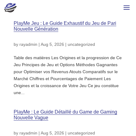
PlayMe Jeu : Le Guide Exhaustif du Jeu de Pari
Nouvelle Génération
by
rayadmin
|
Aug 5, 2026
|
uncategorized
Table des matières Les Origines et la progression de Ce
Jeu Principes de Jeu et Options Méthodes Gagnantes
pour Optimiser vos Revenus Atouts Comparatifs sur le
Marché Chiffres et Pourcentages de Paiement Les
Origines et la croissance de Votre Jeu Ce jeu constitue
une...
PlayMe : Le Guide Détaillé du Game de Gaming
Nouvelle Vague
by
rayadmin
|
Aug 5, 2026
|
uncategorized