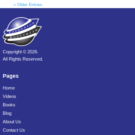
« Older Entries
Copyright ©
2026.
All Rights Reserved.
Pages
Home
Videos
Books
Blog
About Us
Contact Us