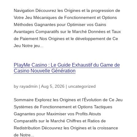
Navigation Découvrez les Origines et la progression de
Votre Jeu Mécaniques de Fonctionnement et Options
Méthodes Gagnantes pour Optimiser vos Gains
Avantages Comparatifs sur le Marché Données et Taux
de Paiement Nos Origines et le développement de Ce
Jeu Notre jeu...
PlayMe Casino : Le Guide Exhaustif du Game de
Casino Nouvelle Génération
by
rayadmin
|
Aug 5, 2026
|
uncategorized
Sommaire Explorez les Origines et l’Évolution de Ce Jeu
Systèmes de Fonctionnement et Options Tactiques
Gagnantes pour Maximiser vos Profits Atouts
Comparatifs sur le Marché Chiffres et Ratios de
Redistribution Découvrez les Origines et la croissance
de Notre...