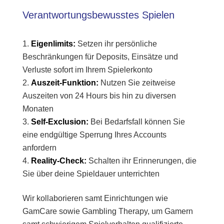
Verantwortungsbewusstes Spielen
Eigenlimits:
Setzen ihr persönliche
Beschränkungen für Deposits, Einsätze und
Verluste sofort im Ihrem Spielerkonto
Auszeit-Funktion:
Nutzen Sie zeitweise
Auszeiten von 24 Hours bis hin zu diversen
Monaten
Self-Exclusion:
Bei Bedarfsfall können Sie
eine endgültige Sperrung Ihres Accounts
anfordern
Reality-Check:
Schalten ihr Erinnerungen, die
Sie über deine Spieldauer unterrichten
Wir kollaborieren samt Einrichtungen wie
GamCare sowie Gambling Therapy, um Gamern