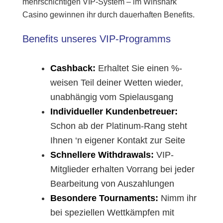
mehrschichtigen VIP-System – im Winshark
Casino gewinnen ihr durch dauerhaften Benefits.
Benefits unseres VIP-Programms
Cashback:
Erhaltet Sie einen %-
weisen Teil deiner Wetten wieder,
unabhängig vom Spielausgang
Individueller Kundenbetreuer:
Schon ab der Platinum-Rang steht
Ihnen ‘n eigener Kontakt zur Seite
Schnellere Withdrawals:
VIP-
Mitglieder erhalten Vorrang bei jeder
Bearbeitung von Auszahlungen
Besondere Tournaments:
Nimm ihr
bei speziellen Wettkämpfen mit