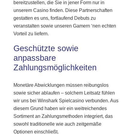
bereitzustellen, die Sie in jener Form nur in
unserem Casino finden. Diese Partnerschaften
gestatten es uns, fortlaufend Debuts zu
veranstalten sowie unseren Gamern ‘nen echten
Vorteil zu liefern.
Geschützte sowie
anpassbare
Zahlungsmöglichkeiten
Monetäre Abwicklungen müssen reibungslos
sowie sicher ablaufen – solchem Leitsatz fühlen
wir uns bei Winshark Spielcasino verbunden. Aus
diesem Grund haben wir ein weitreichendes
Sortiment an Zahlungsmethoden integriert, das
sowohl traditionelle wie auch zeitgemäße
Optionen einschließt.