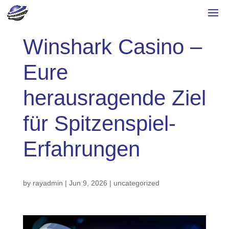
Winshark Casino –
Eure
herausragende Ziel
für Spitzenspiel-
Erfahrungen
by
rayadmin
|
Jun 9, 2026
|
uncategorized