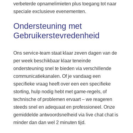
verbeterde opnamelimieten plus toegang tot naar
speciale exclusieve evenementen.
Ondersteuning met
Gebruikerstevredenheid
Ons service-team staat klaar zeven dagen van de
per week beschikbaar klaar teneinde
ondersteuning snel te bieden via verschillende
communicatiekanalen. Of je vandaag een
specifieke vraag heeft over een een specifieke
storting, hulp nodig hebt met game-regels, of
technische of problemen ervaart – we reageren
steeds snel en adequaat en professioneel. Onze
gemiddelde antwoordsnelheid via live chat chat is
minder dan dan wel 2 minuten tijd.