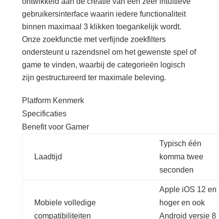
ontwikkeld aan de creatie van een zeer intuïtieve
gebruikersinterface waarin iedere functionaliteit
binnen maximaal 3 klikken toegankelijk wordt.
Onze zoekfunctie met verfijnde zoekfilters
ondersteunt u razendsnel om het gewenste spel of
game te vinden, waarbij de categorieën logisch
zijn gestructureerd ter maximale beleving.
Platform Kenmerk
Specificaties
Benefit voor Gamer
Typisch één
Laadtijd
komma twee
seconden
Apple iOS 12 en
Mobiele volledige
hoger en ook
compatibiliteiten
Android versie 8