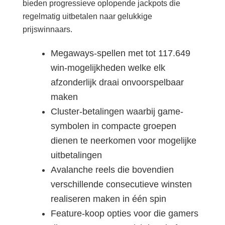
bieden progressieve oplopende jackpots die
regelmatig uitbetalen naar gelukkige
prijswinnaars.
Megaways-spellen met tot 117.649
win-mogelijkheden welke elk
afzonderlijk draai onvoorspelbaar
maken
Cluster-betalingen waarbij game-
symbolen in compacte groepen
dienen te neerkomen voor mogelijke
uitbetalingen
Avalanche reels die bovendien
verschillende consecutieve winsten
realiseren maken in één spin
Feature-koop opties voor die gamers