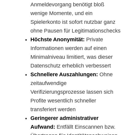
Anmeldevorgang benötigt bloß
wenige Momente, und ein
Spielerkonto ist sofort nutzbar ganz
ohne Pausen für Legitimationschecks
Höchste Anonymität:
Private
Informationen werden auf einen
Minimalniveau limitiert, was dieser
Datenschutz erheblich verbessert
Schnellere Auszahlungen:
Ohne
zeitaufwendige
Verifizierungsprozesse lassen sich
Profite wesentlich schneller
transferiert werden
Geringerer administrativer
Aufwand:
Entfällt Einscannen bzw.