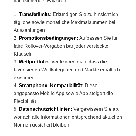
nachstehender Faktoren:
Transferlimits:
Erkundigen Sie zu hinsichtlich
tägliche sowie monatliche Maximalsummen bei
Auszahlungen
Promotionsbedingungen:
Aufpassen Sie für
faire Rollover-Vorgaben bar jeder versteckte
Klauseln
Wettportfolio:
Verifizieren man, dass die
favorisierten Wettkategorien und Märkte erhältlich
existieren
Smartphone- Kompatibilität:
Diese
angepasste Mobile App sowie App steigert die
Flexibilität
Datenschutzrichtlinien:
Vergewissern Sie ab,
wonach alle Informationen entsprechend aktuellen
Normen gesichert bleiben