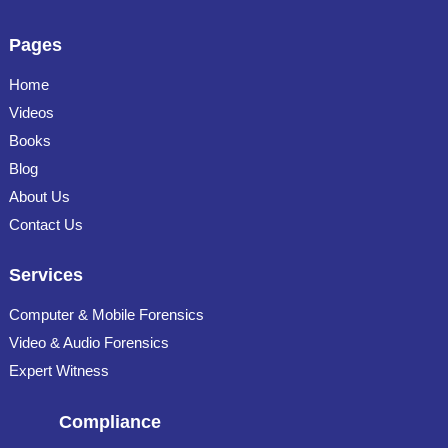
Pages
Home
Videos
Books
Blog
About Us
Contact Us
Services
Computer & Mobile Forensics
Video & Audio Forensics
Expert Witness
Compliance