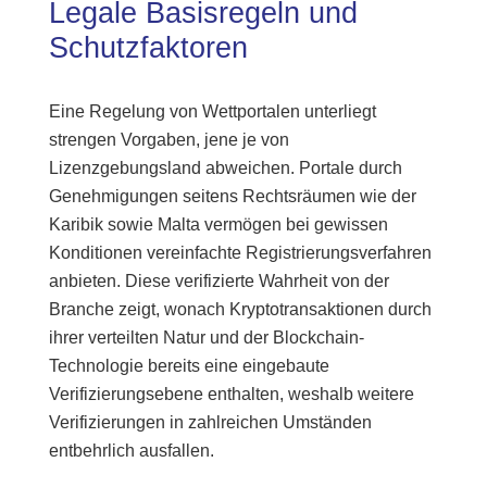
Legale Basisregeln und
Schutzfaktoren
Eine Regelung von Wettportalen unterliegt
strengen Vorgaben, jene je von
Lizenzgebungsland abweichen. Portale durch
Genehmigungen seitens Rechtsräumen wie der
Karibik sowie Malta vermögen bei gewissen
Konditionen vereinfachte Registrierungsverfahren
anbieten. Diese verifizierte Wahrheit von der
Branche zeigt, wonach Kryptotransaktionen durch
ihrer verteilten Natur und der Blockchain-
Technologie bereits eine eingebaute
Verifizierungsebene enthalten, weshalb weitere
Verifizierungen in zahlreichen Umständen
entbehrlich ausfallen.