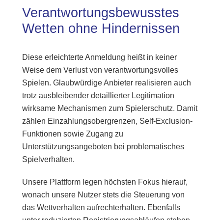
Verantwortungsbewusstes
Wetten ohne Hindernissen
Diese erleichterte Anmeldung heißt in keiner
Weise dem Verlust von verantwortungsvolles
Spielen. Glaubwürdige Anbieter realisieren auch
trotz ausbleibender detaillierter Legitimation
wirksame Mechanismen zum Spielerschutz. Damit
zählen Einzahlungsobergrenzen, Self-Exclusion-
Funktionen sowie Zugang zu
Unterstützungsangeboten bei problematisches
Spielverhalten.
Unsere Plattform legen höchsten Fokus hierauf,
wonach unsere Nutzer stets die Steuerung von
das Wettverhalten aufrechterhalten. Ebenfalls