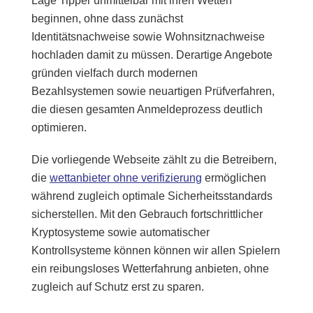
Lage Tipper unmittelbar mit ihren Wetten
beginnen, ohne dass zunächst
Identitätsnachweise sowie Wohnsitznachweise
hochladen damit zu müssen. Derartige Angebote
gründen vielfach durch modernen
Bezahlsystemen sowie neuartigen Prüfverfahren,
die diesen gesamten Anmeldeprozess deutlich
optimieren.
Die vorliegende Webseite zählt zu die Betreibern,
die
wettanbieter ohne verifizierung
ermöglichen
während zugleich optimale Sicherheitsstandards
sicherstellen. Mit den Gebrauch fortschrittlicher
Kryptosysteme sowie automatischer
Kontrollsysteme können können wir allen Spielern
ein reibungsloses Wetterfahrung anbieten, ohne
zugleich auf Schutz erst zu sparen.