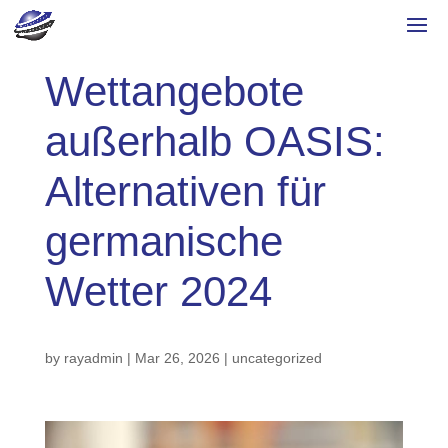
Wettangebote
außerhalb OASIS:
Alternativen für
germanische
Wetter 2024
by
rayadmin
|
Mar 26, 2026
|
uncategorized