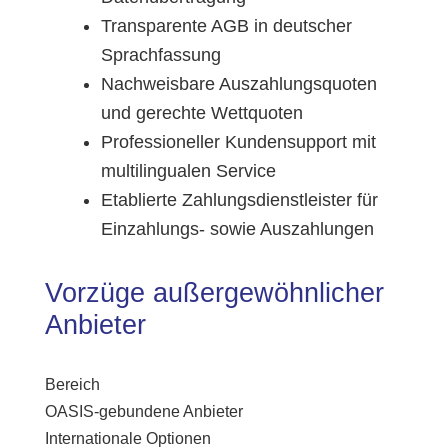
Transparente AGB in deutscher
Sprachfassung
Nachweisbare Auszahlungsquoten
und gerechte Wettquoten
Professioneller Kundensupport mit
multilingualen Service
Etablierte Zahlungsdienstleister für
Einzahlungs- sowie Auszahlungen
Vorzüge außergewöhnlicher
Anbieter
Bereich
OASIS-gebundene Anbieter
Internationale Optionen