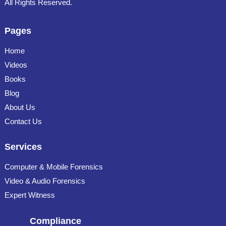
All Rights Reserved.
Pages
Home
Videos
Books
Blog
About Us
Contact Us
Services
Computer & Mobile Forensics
Video & Audio Forensics
Expert Witness
Compliance