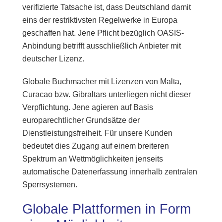
verifizierte Tatsache ist, dass Deutschland damit
eins der restriktivsten Regelwerke in Europa
geschaffen hat. Jene Pflicht bezüglich OASIS-
Anbindung betrifft ausschließlich Anbieter mit
deutscher Lizenz.
Globale Buchmacher mit Lizenzen von Malta,
Curacao bzw. Gibraltars unterliegen nicht dieser
Verpflichtung. Jene agieren auf Basis
europarechtlicher Grundsätze der
Dienstleistungsfreiheit. Für unsere Kunden
bedeutet dies Zugang auf einem breiteren
Spektrum an Wettmöglichkeiten jenseits
automatische Datenerfassung innerhalb zentralen
Sperrsystemen.
Globale Plattformen in Form