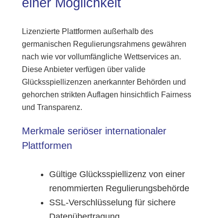
einer Möglichkeit
Lizenzierte Plattformen außerhalb des
germanischen Regulierungsrahmens gewähren
nach wie vor vollumfängliche Wettservices an.
Diese Anbieter verfügen über valide
Glücksspiellizenzen anerkannter Behörden und
gehorchen strikten Auflagen hinsichtlich Fairness
und Transparenz.
Merkmale seriöser internationaler
Plattformen
Gültige Glücksspiellizenz von einer
renommierten Regulierungsbehörde
SSL-Verschlüsselung für sichere
Datenübertragung