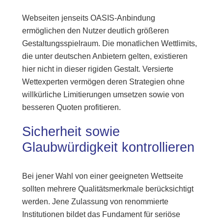
Webseiten jenseits OASIS-Anbindung
ermöglichen den Nutzer deutlich größeren
Gestaltungsspielraum. Die monatlichen Wettlimits,
die unter deutschen Anbietern gelten, existieren
hier nicht in dieser rigiden Gestalt. Versierte
Wettexperten vermögen deren Strategien ohne
willkürliche Limitierungen umsetzen sowie von
besseren Quoten profitieren.
Sicherheit sowie
Glaubwürdigkeit kontrollieren
Bei jener Wahl von einer geeigneten Wettseite
sollten mehrere Qualitätsmerkmale berücksichtigt
werden. Jene Zulassung von renommierte
Institutionen bildet das Fundament für seriöse