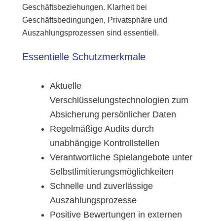
Geschäftsbeziehungen. Klarheit bei
Geschäftsbedingungen, Privatsphäre und
Auszahlungsprozessen sind essentiell.
Essentielle Schutzmerkmale
Aktuelle
Verschlüsselungstechnologien zum
Absicherung persönlicher Daten
Regelmäßige Audits durch
unabhängige Kontrollstellen
Verantwortliche Spielangebote unter
Selbstlimitierungsmöglichkeiten
Schnelle und zuverlässige
Auszahlungsprozesse
Positive Bewertungen in externen