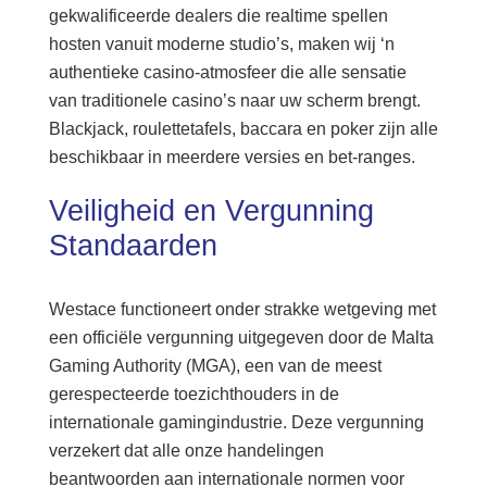
gekwalificeerde dealers die realtime spellen
hosten vanuit moderne studio’s, maken wij ‘n
authentieke casino-atmosfeer die alle sensatie
van traditionele casino’s naar uw scherm brengt.
Blackjack, roulettetafels, baccara en poker zijn alle
beschikbaar in meerdere versies en bet-ranges.
Veiligheid en Vergunning
Standaarden
Westace functioneert onder strakke wetgeving met
een officiële vergunning uitgegeven door de Malta
Gaming Authority (MGA), een van de meest
gerespecteerde toezichthouders in de
internationale gamingindustrie. Deze vergunning
verzekert dat alle onze handelingen
beantwoorden aan internationale normen voor