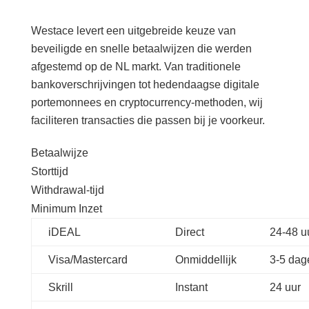
Westace levert een uitgebreide keuze van
beveiligde en snelle betaalwijzen die werden
afgestemd op de NL markt. Van traditionele
bankoverschrijvingen tot hedendaagse digitale
portemonnees en cryptocurrency-methoden, wij
faciliteren transacties die passen bij je voorkeur.
Betaalwijze
Storttijd
Withdrawal-tijd
Minimum Inzet
iDEAL
Direct
24-48 u
Visa/Mastercard
Onmiddellijk
3-5 dag
Skrill
Instant
24 uur