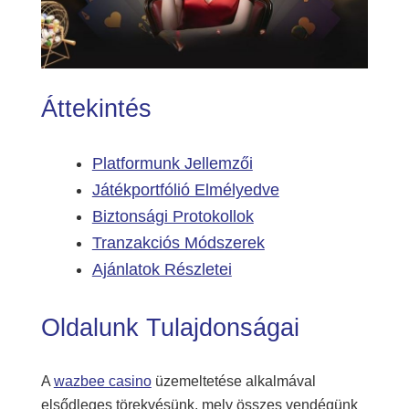
Áttekintés
Platformunk Jellemzői
Játékportfólió Elmélyedve
Biztonsági Protokollok
Tranzakciós Módszerek
Ajánlatok Részletei
Oldalunk Tulajdonságai
A
wazbee casino
üzemeltetése alkalmával
elsődleges törekvésünk, mely összes vendégünk