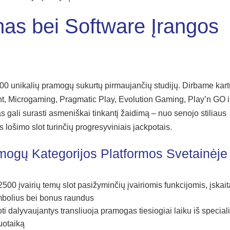
mas bei Software Įrangos
00 unikalių pramogų sukurtų pirmaujančių studijų. Dirbame kart
Ent, Microgaming, Pragmatic Play, Evolution Gaming, Play’n GO i
as gali surasti asmeniškai tinkantį žaidimą – nuo senojo stiliaus
 lošimo slot turinčių progresyviniais jackpotais.
ogų Kategorijos Platformos Svetainėje
00 įvairių temų slot pasižyminčių įvairiomis funkcijomis, įskait
mbolius bei bonus raundus
ti dalyvaujantys transliuoja pramogas tiesiogiai laiku iš special
nuotaiką