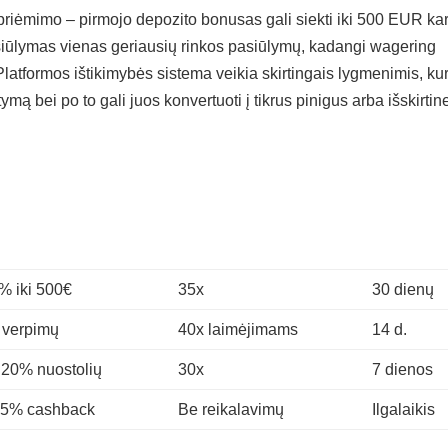
priėmimo – pirmojo depozito bonusas gali siekti iki 500 EUR ka
iūlymas vienas geriausių rinkos pasiūlymų, kadangi wagering
Platformos ištikimybės sistema veikia skirtingais lygmenimis, kur
mą bei po to gali juos konvertuoti į tikrus pinigus arba išskirtin
% iki 500€
35x
30 dienų
 verpimų
40x laimėjimams
14 d.
i 20% nuostolių
30x
7 dienos
 25% cashback
Be reikalavimų
Ilgalaikis