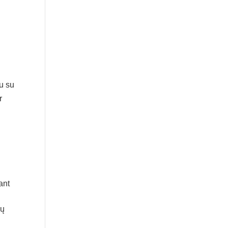
u su
r
ant
ių