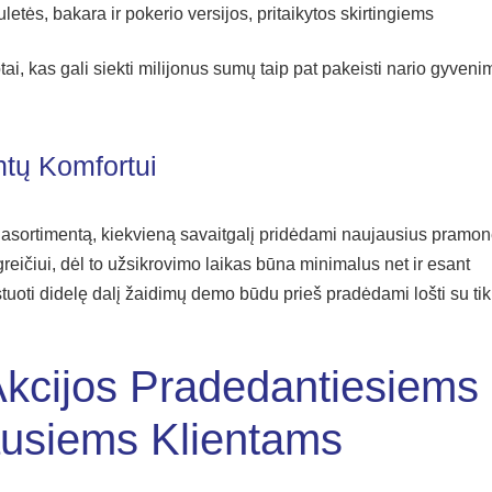
uletės, bakara ir pokerio versijos, pritaikytos skirtingiems
i, kas gali siekti milijonus sumų taip pat pakeisti nario gyveni
ntų Komfortui
 asortimentą, kiekvieną savaitgalį pridėdami naujausius pramo
greičiui, dėl to užsikrovimo laikas būna minimalus net ir esant
stuoti didelę dalį žaidimų demo būdu prieš pradėdami lošti su tik
Akcijos Pradedantiesiems
ausiems Klientams