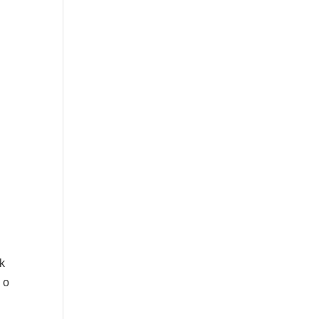
ek
 o