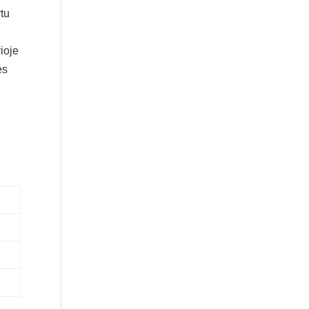
rtu
ioje
es