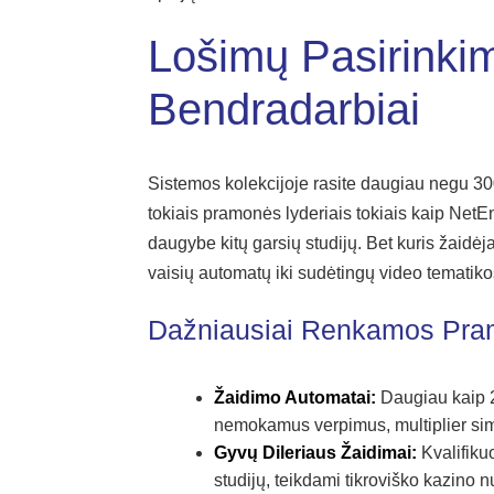
Lošimų Pasirinki
Bendradarbiai
Sistemos kolekcijoje rasite daugiau negu 30
tokiais pramonės lyderiais tokiais kaip Net
daugybe kitų garsių studijų. Bet kuris žaidėj
vaisių automatų iki sudėtingų video tematikos
Dažniausiai Renkamos Pram
Žaidimo Automatai:
Daugiau kaip 25
nemokamus verpimus, multiplier si
Gyvų Dileriaus Žaidimai:
Kvalifikuo
studijų, teikdami tikroviško kazino 