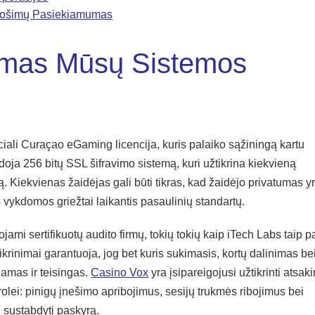
u Lošimų Pasiekiamumas
umas Mūsų Sistemos
ali Curaçao eGaming licencija, kuris palaiko sąžiningą kartu
a 256 bitų SSL šifravimo sistemą, kuri užtikrina kiekvieną
. Kiekvienas žaidėjas gali būti tikras, kad žaidėjo privatumas y
os vykdomos griežtai laikantis pasaulinių standartų.
jami sertifikuotų audito firmų, tokių tokių kaip iTech Labs taip p
krinimai garantuoja, jog bet kuris sukimasis, kortų dalinimas be
mas ir teisingas.
Casino Vox
yra įsipareigojusi užtikrinti atsak
trolei: pinigų įnešimo apribojimus, sesijų trukmės ribojimus bei
i sustabdyti paskyrą.