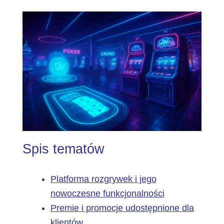
Spis tematów
Platforma rozgrywek i jego
nowoczesne funkcjonalności
Premie i promocje udostępnione dla
klientów