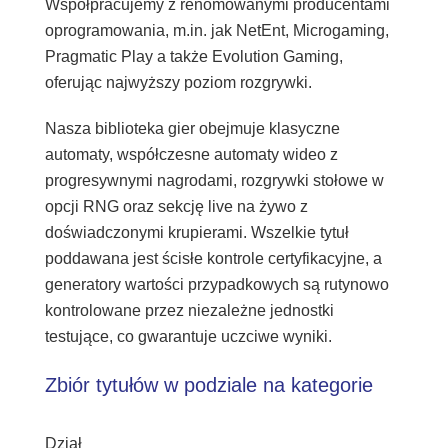
Współpracujemy z renomowanymi producentami
oprogramowania, m.in. jak NetEnt, Microgaming,
Pragmatic Play a także Evolution Gaming,
oferując najwyższy poziom rozgrywki.
Nasza biblioteka gier obejmuje klasyczne
automaty, współczesne automaty wideo z
progresywnymi nagrodami, rozgrywki stołowe w
opcji RNG oraz sekcję live na żywo z
doświadczonymi krupierami. Wszelkie tytuł
poddawana jest ścisłe kontrole certyfikacyjne, a
generatory wartości przypadkowych są rutynowo
kontrolowane przez niezależne jednostki
testujące, co gwarantuje uczciwe wyniki.
Zbiór tytułów w podziale na kategorie
Dział