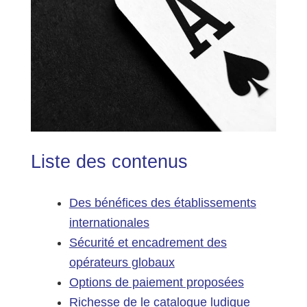
Liste des contenus
Des bénéfices des établissements
internationales
Sécurité et encadrement des
opérateurs globaux
Options de paiement proposées
Richesse de le catalogue ludique