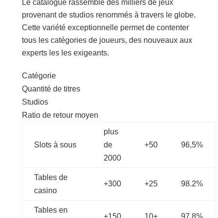
Le catalogue rassemble des milliers de jeux
provenant de studios renommés à travers le globe.
Cette variété exceptionnelle permet de contenter
tous les catégories de joueurs, des nouveaux aux
experts les les exigeants.
Catégorie
Quantité de titres
Studios
Ratio de retour moyen
plus
Slots à sous
de
+50
96,5%
2000
Tables de
+300
+25
98.2%
casino
Tables en
+150
10+
97,8%