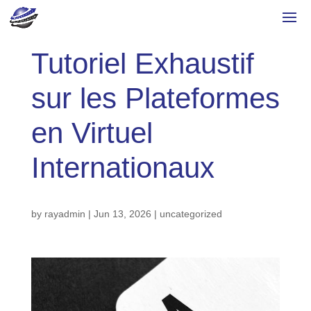
Tutoriel Exhaustif
sur les Plateformes
en Virtuel
Internationaux
by
rayadmin
|
Jun 13, 2026
|
uncategorized