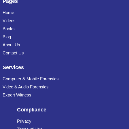
Pages
Home
Videos
Books
Blog
About Us
Contact Us
Services
Computer & Mobile Forensics
Video & Audio Forensics
Expert Witness
Compliance
Privacy