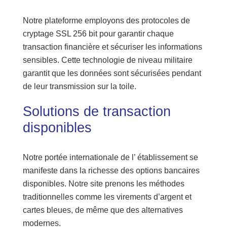
Notre plateforme employons des protocoles de
cryptage SSL 256 bit pour garantir chaque
transaction financière et sécuriser les informations
sensibles. Cette technologie de niveau militaire
garantit que les données sont sécurisées pendant
de leur transmission sur la toile.
Solutions de transaction
disponibles
Notre portée internationale de l’ établissement se
manifeste dans la richesse des options bancaires
disponibles. Notre site prenons les méthodes
traditionnelles comme les virements d’argent et
cartes bleues, de même que des alternatives
modernes.