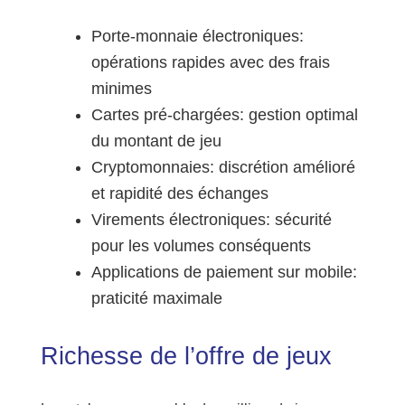
Porte-monnaie électroniques:
opérations rapides avec des frais
minimes
Cartes pré-chargées: gestion optimal
du montant de jeu
Cryptomonnaies: discrétion amélioré
et rapidité des échanges
Virements électroniques: sécurité
pour les volumes conséquents
Applications de paiement sur mobile:
praticité maximale
Richesse de l’offre de jeux