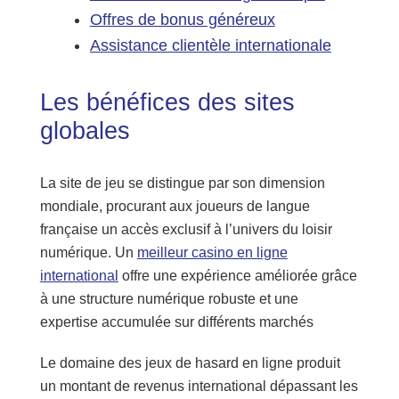
Offres de bonus généreux
Assistance clientèle internationale
Les bénéfices des sites
globales
La site de jeu se distingue par son dimension
mondiale, procurant aux joueurs de langue
française un accès exclusif à l’univers du loisir
numérique. Un
meilleur casino en ligne
international
offre une expérience améliorée grâce
à une structure numérique robuste et une
expertise accumulée sur différents marchés
Le domaine des jeux de hasard en ligne produit
un montant de revenus international dépassant les