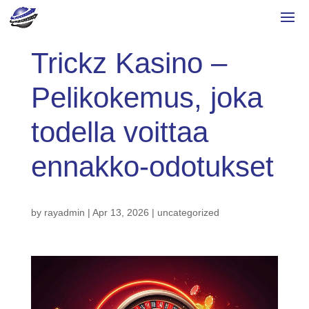
Trickz Kasino –
Pelikokemus, joka
todella voittaa
ennakko-odotukset
by
rayadmin
|
Apr 13, 2026
|
uncategorized