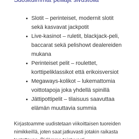
Slotit – perinteiset, modernit slotit
sekä kasvavat jackpotit
Live-kasinot – ruletit, blackjack-peli,
baccarat sekä pelishowt dealereiden
mukana
Perinteiset pelit – roulettet,
korttipeliklassikot että erikoisversiot
Megaways-kolikot – lukemattomia
voittotapoja joka yhdellä spinillä
Jättipottipelit – tilaisuus saavuttaa
elämän muuttavia summia
Kirjastoamme uudistetaan viikoittaisen tuoreiden
nimikkeillä, joten saat jatkuvasti jotakin raikasta