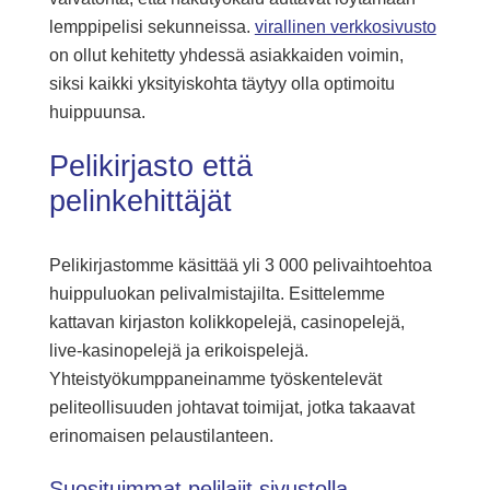
lemppipelisi sekunneissa.
virallinen verkkosivusto
on ollut kehitetty yhdessä asiakkaiden voimin,
siksi kaikki yksityiskohta täytyy olla optimoitu
huippuunsa.
Pelikirjasto että
pelinkehittäjät
Pelikirjastomme käsittää yli 3 000 pelivaihtoehtoa
huippuluokan pelivalmistajilta. Esittelemme
kattavan kirjaston kolikkopelejä, casinopelejä,
live-kasinopelejä ja erikoispelejä.
Yhteistyökumppaneinamme työskentelevät
peliteollisuuden johtavat toimijat, jotka takaavat
erinomaisen pelaustilanteen.
Suosituimmat pelilajit sivustolla