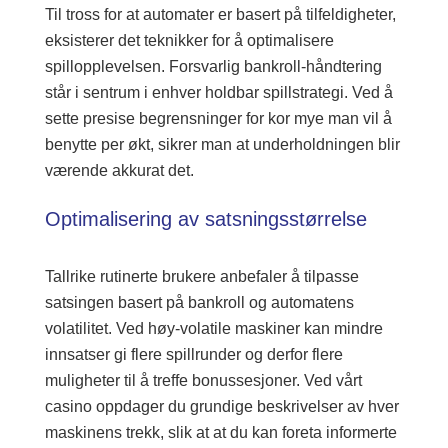
Til tross for at automater er basert på tilfeldigheter,
eksisterer det teknikker for å optimalisere
spillopplevelsen. Forsvarlig bankroll-håndtering
står i sentrum i enhver holdbar spillstrategi. Ved å
sette presise begrensninger for kor mye man vil å
benytte per økt, sikrer man at underholdningen blir
værende akkurat det.
Optimalisering av satsningsstørrelse
Tallrike rutinerte brukere anbefaler å tilpasse
satsingen basert på bankroll og automatens
volatilitet. Ved høy-volatile maskiner kan mindre
innsatser gi flere spillrunder og derfor flere
muligheter til å treffe bonussesjoner. Ved vårt
casino oppdager du grundige beskrivelser av hver
maskinens trekk, slik at at du kan foreta informerte