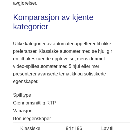
avgjørelser.
Komparasjon av kjente
kategorier
Ulike kategorier av automater appellerer til ulike
preferanser. Klassiske automater med tre hjul gir
en tilbakeskuende opplevelse, mens derimot
video-spilleautomater med 5 hjul eller mer
presenterer avanserte tematikk og sofistikerte
egenskaper.
Spilltype
Gjennomsnittlig RTP
Variasjon
Bonusegenskaper
Klassiske
94 til 96
Lav til