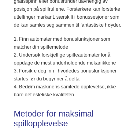
gratisspinn eller bonusrunder uavhengig av
posisjon på spillrullene. Forsterkere kan forsterke
uttellinger markant, særskilt i bonussesjoner som
de kan samles seg sammen til fantastiske høyder.
Finn automater med bonusfunksjoner som
matcher din spillemetode
Undersøk forskjellige spilleautomater for å
oppdage de mest underholdende mekanikkene
Forsikre deg inn i hvorledes bonusfunksjoner
startes før du begynner å delta
Bedøm maskinens samlede opplevelse, ikke
bare det estetiske kvaliteten
Metoder for maksimal
spillopplevelse