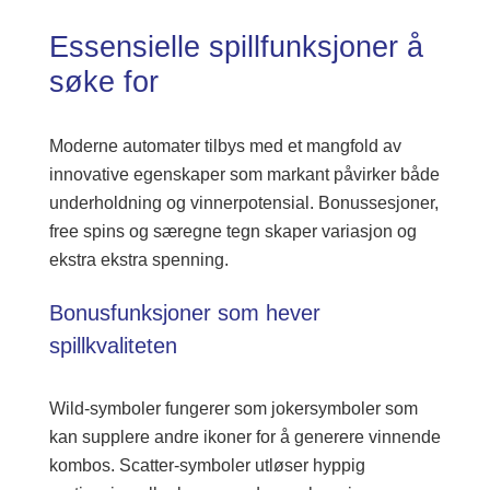
Essensielle spillfunksjoner å
søke for
Moderne automater tilbys med et mangfold av
innovative egenskaper som markant påvirker både
underholdning og vinnerpotensial. Bonussesjoner,
free spins og særegne tegn skaper variasjon og
ekstra ekstra spenning.
Bonusfunksjoner som hever
spillkvaliteten
Wild-symboler fungerer som jokersymboler som
kan supplere andre ikoner for å generere vinnende
kombos. Scatter-symboler utløser hyppig