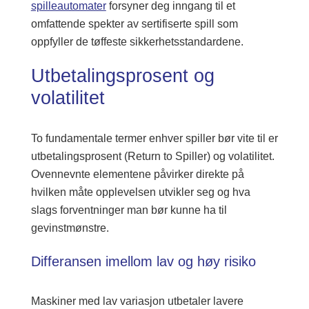
spilleautomater
forsyner deg inngang til et
omfattende spekter av sertifiserte spill som
oppfyller de tøffeste sikkerhetsstandardene.
Utbetalingsprosent og
volatilitet
To fundamentale termer enhver spiller bør vite til er
utbetalingsprosent (Return to Spiller) og volatilitet.
Ovennevnte elementene påvirker direkte på
hvilken måte opplevelsen utvikler seg og hva
slags forventninger man bør kunne ha til
gevinstmønstre.
Differansen imellom lav og høy risiko
Maskiner med lav variasjon utbetaler lavere