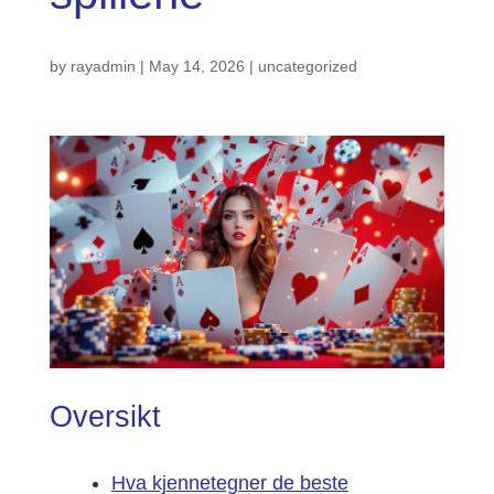
by
rayadmin
|
May 14, 2026
|
uncategorized
Oversikt
Hva kjennetegner de beste