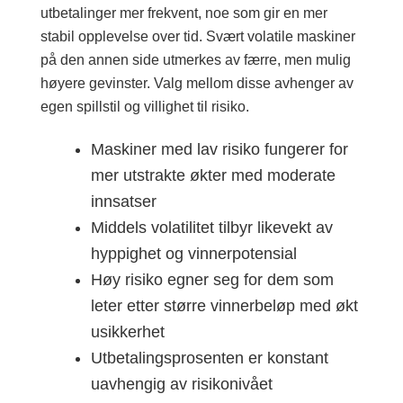
utbetalinger mer frekvent, noe som gir en mer
stabil opplevelse over tid. Svært volatile maskiner
på den annen side utmerkes av færre, men mulig
høyere gevinster. Valg mellom disse avhenger av
egen spillstil og villighet til risiko.
Maskiner med lav risiko fungerer for
mer utstrakte økter med moderate
innsatser
Middels volatilitet tilbyr likevekt av
hyppighet og vinnerpotensial
Høy risiko egner seg for dem som
leter etter større vinnerbeløp med økt
usikkerhet
Utbetalingsprosenten er konstant
uavhengig av risikonivået