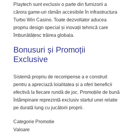
Playtech sunt exclusiv o parte din furnizorii a
cărora game-uri rămân accesibile în infrastructura
Turbo Win Casino. Toate dezvoltator aducea
propriu design special și inovații tehnică care
îmbunătățesc trăirea globala.
Bonusuri și Promoții
Exclusive
Sistemă propriu de recompense a e construit
pentru a apreciază loialitatea și a oferi beneficii
efectivă la fiecare rundă de joc. Promoțiile de bună
întâmpinare reprezintă exclusiv startul unei relatie
pe durată lung cu jucătorii proprii.
Categorie Promotie
Valoare