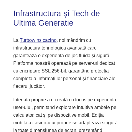
Infrastructura și Tech de
Ultima Generatie
La
Turbowins cazino
, noi mândrim cu
infrastructura tehnologica avansată care
garantează o experientă de joc fluida și sigură.
Platforma noastră operează pe server-uri dedicat
cu encriptare SSL 256-bit, garantând protecția
completa a informațiilor personal și financiare ale
fiecarui jucător.
Interfata proprie a e creată cu focus pe experienta
user-ului, permitand explorare intuitiva ambele pe
calculator, cat și pe dispozitive mobil. Ediția
mobilă a casino-ului proprie se adapteaza singură
la toate dimensiunea de ecran, prezentând