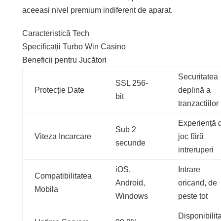
aceeasi nivel premium indiferent de aparat.
Caracteristică Tech
Specificații Turbo Win Casino
Beneficii pentru Jucători
Securitatea
SSL 256-
Protecție Date
deplină a
bit
tranzactiilor
Experiență 
Sub 2
Viteza Incarcare
joc fără
secunde
intreruperi
iOS,
Intrare
Compatibilitatea
Android,
oricand, de
Mobila
Windows
peste tot
Disponibilit