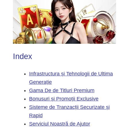
Index
Infrastructura și Tehnologii de Ultima
Generație
Gama De de Titluri Premium
Bonusuri și Promoții Exclusive
Sisteme de Tranzacții Securizate și
Rapid
Serviciul Noastră de Ajutor