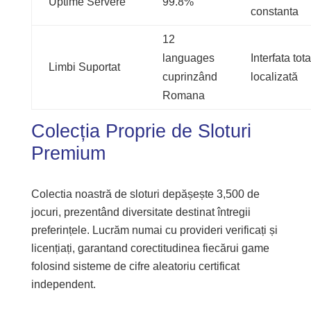
Uptime Servere
99.8%
constanta
12
languages
Interfata tota
Limbi Suportat
cuprinzând
localizată
Romana
Colecția Proprie de Sloturi
Premium
Colectia noastră de sloturi depășește 3,500 de
jocuri, prezentând diversitate destinat întregii
preferințele. Lucrăm numai cu provideri verificați și
licențiați, garantand corectitudinea fiecărui game
folosind sisteme de cifre aleatoriu certificat
independent.