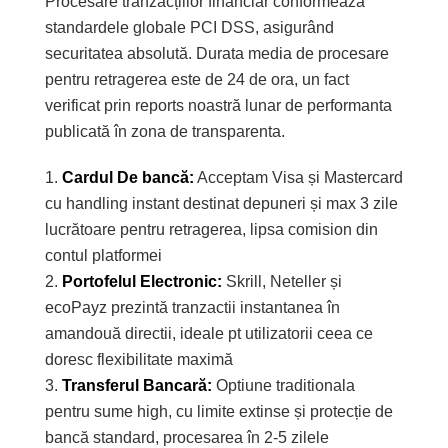
Procesare tranzacțiilor financiar conformează
standardele globale PCI DSS, asigurând
securitatea absolută. Durata media de procesare
pentru retragerea este de 24 de ora, un fact
verificat prin reports noastră lunar de performanta
publicată în zona de transparenta.
Cardul De bancă:
Acceptam Visa și Mastercard
cu handling instant destinat depuneri și max 3 zile
lucrătoare pentru retragerea, lipsa comision din
contul platformei
Portofelul Electronic:
Skrill, Neteller și
ecoPayz prezintă tranzactii instantanea în
amandouă directii, ideale pt utilizatorii ceea ce
doresc flexibilitate maximă
Transferul Bancară:
Optiune traditionala
pentru sume high, cu limite extinse și protecție de
bancă standard, procesarea în 2-5 zilele