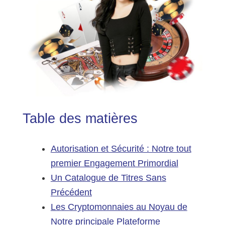
Table des matières
Autorisation et Sécurité : Notre tout
premier Engagement Primordial
Un Catalogue de Titres Sans
Précédent
Les Cryptomonnaies au Noyau de
Notre principale Plateforme