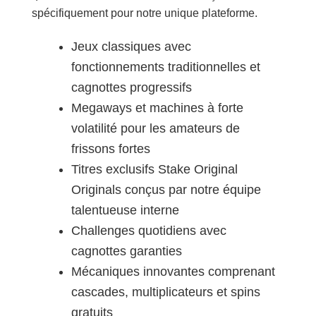
spécifiquement pour notre unique plateforme.
Jeux classiques avec
fonctionnements traditionnelles et
cagnottes progressifs
Megaways et machines à forte
volatilité pour les amateurs de
frissons fortes
Titres exclusifs Stake Original
Originals conçus par notre équipe
talentueuse interne
Challenges quotidiens avec
cagnottes garanties
Mécaniques innovantes comprenant
cascades, multiplicateurs et spins
gratuits