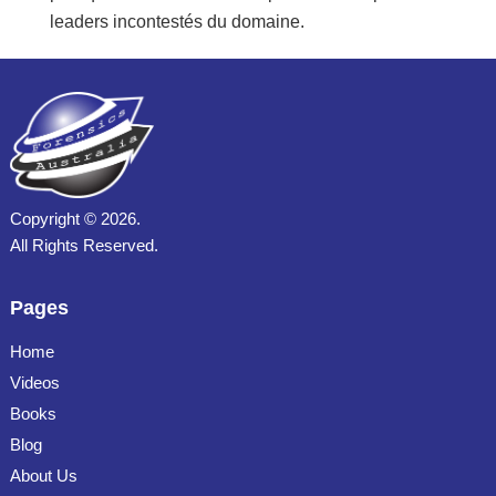
leaders incontestés du domaine.
Copyright ©
2026.
All Rights Reserved.
Pages
Home
Videos
Books
Blog
About Us