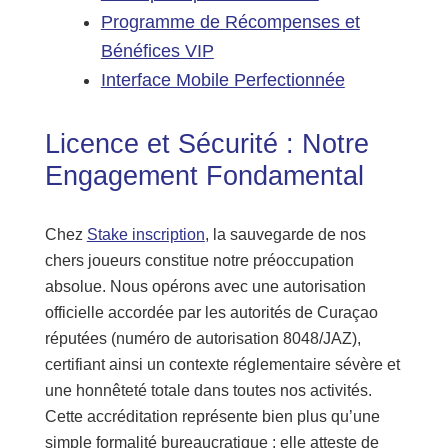
Programme de Récompenses et
Bénéfices VIP
Interface Mobile Perfectionnée
Licence et Sécurité : Notre
Engagement Fondamental
Chez
Stake inscription
, la sauvegarde de nos
chers joueurs constitue notre préoccupation
absolue. Nous opérons avec une autorisation
officielle accordée par les autorités de Curaçao
réputées (numéro de autorisation 8048/JAZ),
certifiant ainsi un contexte réglementaire sévère et
une honnêteté totale dans toutes nos activités.
Cette accréditation représente bien plus qu’une
simple formalité bureaucratique : elle atteste de