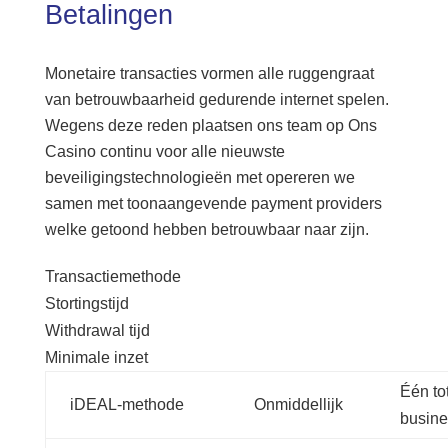
Betalingen
Monetaire transacties vormen alle ruggengraat
van betrouwbaarheid gedurende internet spelen.
Wegens deze reden plaatsen ons team op Ons
Casino continu voor alle nieuwste
beveiligingstechnologieën met opereren we
samen met toonaangevende payment providers
welke getoond hebben betrouwbaar naar zijn.
Transactiemethode
Stortingstijd
Withdrawal tijd
Minimale inzet
Één to
iDEAL-methode
Onmiddellijk
busin