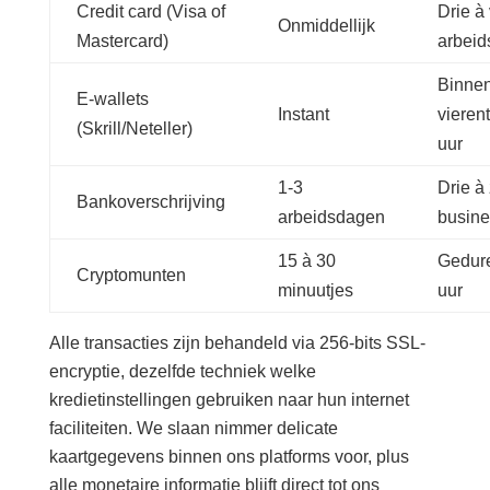
Credit card (Visa of
Drie à 
Onmiddellijk
Mastercard)
arbei
Binne
E-wallets
Instant
vieren
(Skrill/Neteller)
uur
1-3
Drie à
Bankoverschrijving
arbeidsdagen
busin
15 à 30
Gedur
Cryptomunten
minuutjes
uur
Alle transacties zijn behandeld via 256-bits SSL-
encryptie, dezelfde techniek welke
kredietinstellingen gebruiken naar hun internet
faciliteiten. We slaan nimmer delicate
kaartgegevens binnen ons platforms voor, plus
alle monetaire informatie blijft direct tot ons