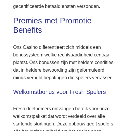
gecertificeerde betaaldiensten verzonden.
Premies met Promotie
Benefits
Ons Casino differentieert zich middels een
bonussysteem welke rechtvaardigheid centraal
plaatst. Ons bonussen zijn met heldere condities
dat in heldere bewoording zijn geformuleerd,
minus verhuld bepalingen die spelers verrassen.
Welkomstbonus voor Fresh Spelers
Fresh deelnemers ontvangen bereik voor onze
welkomstpakket dat wordt verdeeld over alle
startende stortingen. Deze opbouw geeft spelers