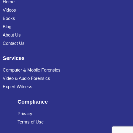
Home
Videos
Books
Blog
About Us
Contact Us
Services
Computer & Mobile Forensics
Video & Audio Forensics
Expert Witness
Compliance
Privacy
Terms of Use