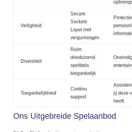
opbreng
Secure
Protecti
Sockets
Veiligheid
persoonl
Layer met
informati
vergunningen
Ruim
drieduizend
Oneindi
Diversiteit
speltitels
entertai
toegankelijk
Assistent
Continu
Toegankelijkheid
jij deze 
support
heeft
Ons Uitgebreide Spelaanbod