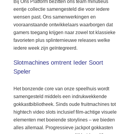
Bij Ons Platform bezitten ons team minutieus
eentje collectie samengesteld die voor iedere
wensen past. Ons samenwerkingen en
vooraanstaande ontwikkelaars waarborgen dat
gamers toegang krijgen naar zowel tot klassieke
favorieten plus splinternieuwe releases welke
iedere week zijn geïntegreerd.
Slotmachines omtrent Ieder Soort
Speler
Het bonzende core van onze speelhuis wordt
samengesteld middels een indrukwekkende
gokkastbibliotheek. Sinds oude fruitmachines tot
hightech video slots inclusief film-achtige visuele
elementen met boeiende storylines – we bieden
alles allemaal. Progressieve jackpot gokkasten