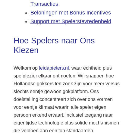
Transacties
Beloningen met Bonus Incentives
Support met Spelerstevredenheid
Hoe Spelers naar Ons
Kiezen
Welkom op
leidapieters.nl
, waar echtheid plus
spelplezier elkaar ontmoeten. Wij snappen hoe
Hollandse gokkers ten zoek zijn voor meer versus
slechts eentje gewoon gokplatform. Ons
doelstelling concentreert zich over ons vormen
voor eentje klimaat waarin alle speler eigen
persoon erkend ervaart, inclusief toegang naar
eigentijdse technologie plus solide mechanismen
die voldoen aan een top standaarden.