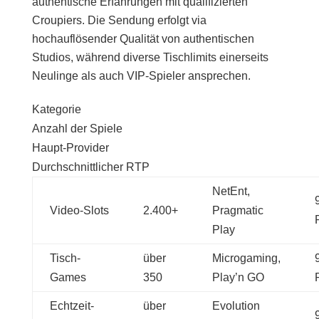
authentische Erfahrungen mit qualifizierten
Croupiers. Die Sendung erfolgt via
hochauflösender Qualität von authentischen
Studios, während diverse Tischlimits einerseits
Neulinge als auch VIP-Spieler ansprechen.
Kategorie
Anzahl der Spiele
Haupt-Provider
Durchschnittlicher RTP
NetEnt,
Video-Slots
2.400+
Pragmatic
Play
Tisch-
über
Microgaming,
Games
350
Play’n GO
Echtzeit-
über
Evolution