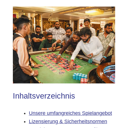
Inhaltsverzeichnis
Unsere umfangreiches Spielangebot
Lizensierung & Sicherheitsnormen