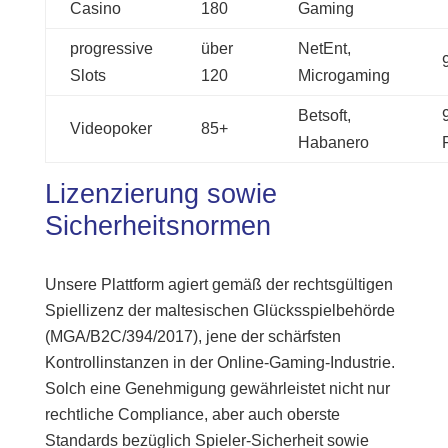
Casino
180
Gaming
progressive
über
NetEnt,
Slots
120
Microgaming
Betsoft,
Videopoker
85+
Habanero
Lizenzierung sowie
Sicherheitsnormen
Unsere Plattform agiert gemäß der rechtsgültigen
Spiellizenz der maltesischen Glücksspielbehörde
(MGA/B2C/394/2017), jene der schärfsten
Kontrollinstanzen in der Online-Gaming-Industrie.
Solch eine Genehmigung gewährleistet nicht nur
rechtliche Compliance, aber auch oberste
Standards bezüglich Spieler-Sicherheit sowie