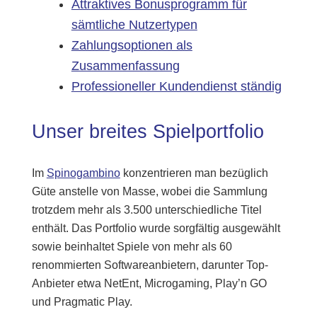
Attraktives Bonusprogramm für
sämtliche Nutzertypen
Zahlungsoptionen als
Zusammenfassung
Professioneller Kundendienst ständig
Unser breites Spielportfolio
Im
Spinogambino
konzentrieren man bezüglich
Güte anstelle von Masse, wobei die Sammlung
trotzdem mehr als 3.500 unterschiedliche Titel
enthält. Das Portfolio wurde sorgfältig ausgewählt
sowie beinhaltet Spiele von mehr als 60
renommierten Softwareanbietern, darunter Top-
Anbieter etwa NetEnt, Microgaming, Play’n GO
und Pragmatic Play.