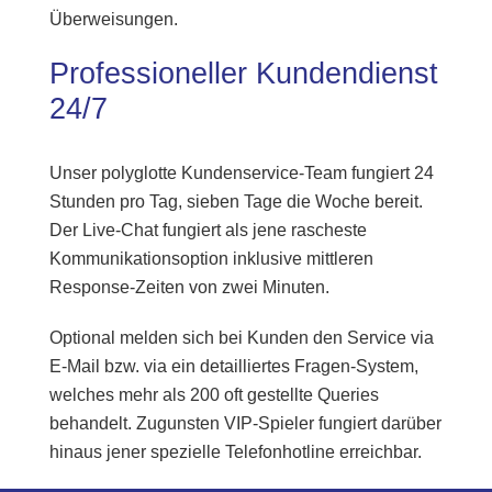
Überweisungen.
Professioneller Kundendienst
24/7
Unser polyglotte Kundenservice-Team fungiert 24
Stunden pro Tag, sieben Tage die Woche bereit.
Der Live-Chat fungiert als jene rascheste
Kommunikationsoption inklusive mittleren
Response-Zeiten von zwei Minuten.
Optional melden sich bei Kunden den Service via
E-Mail bzw. via ein detailliertes Fragen-System,
welches mehr als 200 oft gestellte Queries
behandelt. Zugunsten VIP-Spieler fungiert darüber
hinaus jener spezielle Telefonhotline erreichbar.