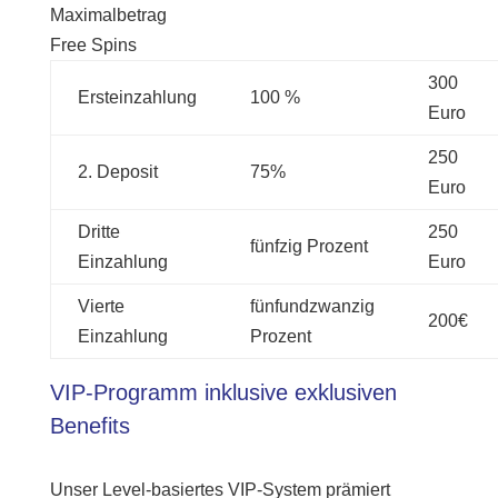
Maximalbetrag
Free Spins
300
Ersteinzahlung
100 %
Euro
250
2. Deposit
75%
Euro
Dritte
250
fünfzig Prozent
Einzahlung
Euro
Vierte
fünfundzwanzig
200€
Einzahlung
Prozent
VIP-Programm inklusive exklusiven
Benefits
Unser Level-basiertes VIP-System prämiert