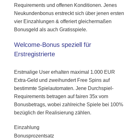
Requirements und offenen Konditionen. Jenes
Neukundenbonus erstreckt sich über jenen ersten
vier Einzahlungen & offeriert gleichermaßen
Bonusgeld als auch Gratisspiele.
Welcome-Bonus speziell für
Erstregistrierte
Erstmalige User erhalten maximal 1.000 EUR
Extra-Geld und zweihundert Free Spins auf
bestimmte Spielautomaten. Jene Durchspiel-
Requirements betragen auf fairen 35x vom
Bonusbetrags, wobei zahlreiche Spiele bei 100%
bezüglich der Realisierung zählen.
Einzahlung
Bonusprozentsatz