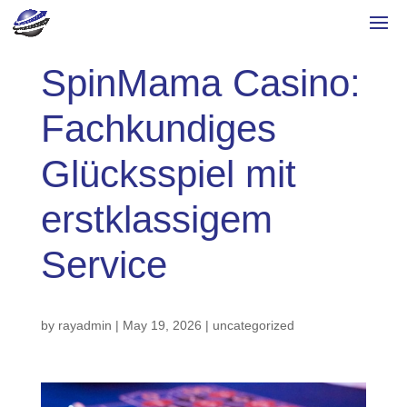
SpinMama Casino:
Fachkundiges
Glücksspiel mit
erstklassigem
Service
by
rayadmin
|
May 19, 2026
|
uncategorized