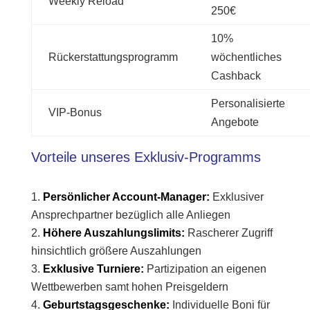
Weekly Reload
250€
10%
Rückerstattungsprogramm
wöchentliches
Cashback
Personalisierte
VIP-Bonus
Angebote
Vorteile unseres Exklusiv-Programms
Persönlicher Account-Manager:
Exklusiver
Ansprechpartner bezüglich alle Anliegen
Höhere Auszahlungslimits:
Rascherer Zugriff
hinsichtlich größere Auszahlungen
Exklusive Turniere:
Partizipation an eigenen
Wettbewerben samt hohen Preisgeldern
Geburtstagsgeschenke:
Individuelle Boni für