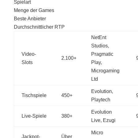
Spielart
Menge der Games
Beste Anbieter
Durchschnittlicher RTP
NetEnt
Studios,
Video-
Pragmatic
2.100+
Slots
Play,
Microgaming
Ltd
Evolution,
Tischspiele
450+
Playtech
Evolution
Live-Spiele
380+
Live, Ezugi
Micro
Jackpot-
Über