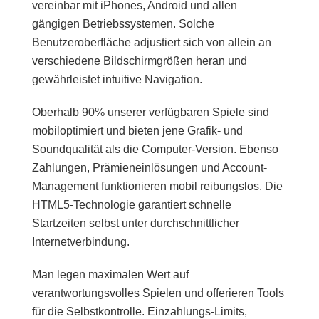
vereinbar mit iPhones, Android und allen
gängigen Betriebssystemen. Solche
Benutzeroberfläche adjustiert sich von allein an
verschiedene Bildschirmgrößen heran und
gewährleistet intuitive Navigation.
Oberhalb 90% unserer verfügbaren Spiele sind
mobiloptimiert und bieten jene Grafik- und
Soundqualität als die Computer-Version. Ebenso
Zahlungen, Prämieneinlösungen und Account-
Management funktionieren mobil reibungslos. Die
HTML5-Technologie garantiert schnelle
Startzeiten selbst unter durchschnittlicher
Internetverbindung.
Man legen maximalen Wert auf
verantwortungsvolles Spielen und offerieren Tools
für die Selbstkontrolle. Einzahlungs-Limits,