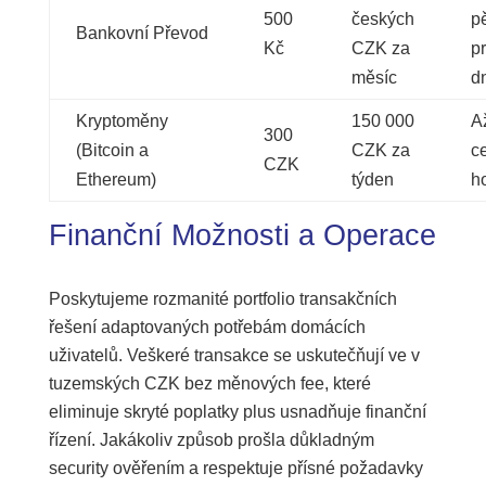
500
českých
p
Bankovní Převod
Kč
CZK za
p
měsíc
d
Kryptoměny
150 000
A
300
(Bitcoin a
CZK za
c
CZK
Ethereum)
týden
h
Finanční Možnosti a Operace
Poskytujeme rozmanité portfolio transakčních
řešení adaptovaných potřebám domácích
uživatelů. Veškeré transakce se uskutečňují ve v
tuzemských CZK bez měnových fee, které
eliminuje skryté poplatky plus usnadňuje finanční
řízení. Jakákoliv způsob prošla důkladným
security ověřením a respektuje přísné požadavky