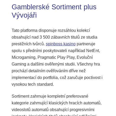
Gamblerské Sortiment plus
Vývojáři
Tato platforma disponuje rozsáhlou kolekcí
obsahující nad 3 500 zábavních titulů ze studia
prestižních tvůrců.
spinboss kasino
partneruje
spolu s předními poskytovateli například NetEnt,
Microgaming, Pragmatic Play Play, Evoluční
Gaming a dalšími ověřenými studii. Všechny hra
prochází detailním ověřováním dříve než
implementací do portfolia, což zaručuje poctivost i
vysokou tech standard.
Sortiment zahrnuje kompletní preferované
kategorie zahrnující klasických hracích automatů,
videoslotů automatů obsahující progresivními