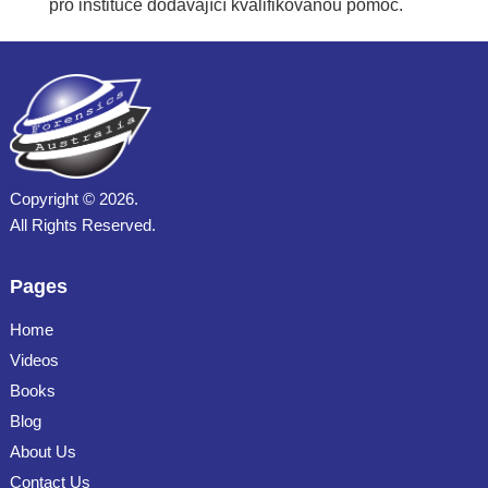
pro instituce dodávající kvalifikovanou pomoc.
Copyright ©
2026.
All Rights Reserved.
Pages
Home
Videos
Books
Blog
About Us
Contact Us