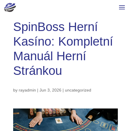
SpinBoss Herní
Kasíno: Kompletní
Manuál Herní
Stránkou
by
rayadmin
|
Jun 3, 2026
|
uncategorized