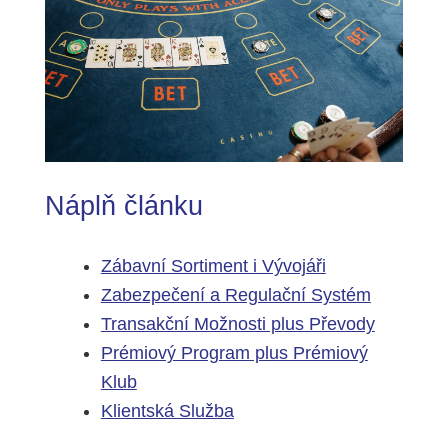
Náplň článku
Zábavní Sortiment i Vývojáři
Zabezpečení a Regulační Systém
Transakční Možnosti plus Převody
Prémiový Program plus Prémiový
Klub
Klientská Služba