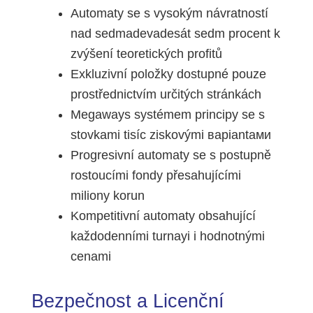
Automaty se s vysokým návratností
nad sedmadevadesát sedm procent k
zvýšení teoretických profitů
Exkluzivní položky dostupné pouze
prostřednictvím určitých stránkách
Megaways systémem principy se s
stovkami tisíc ziskovými варiantами
Progresivní automaty se s postupně
rostoucími fondy přesahujícími
miliony korun
Kompetitivní automaty obsahující
každodenními turnayi i hodnotnými
cenami
Bezpečnost a Licenční