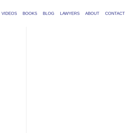
VIDEOS
BOOKS
BLOG
LAWYERS
ABOUT
CONTACT