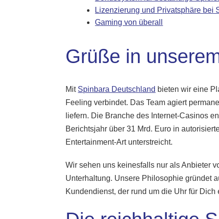
Lizenzierung und Privatsphäre bei 
Gaming von überall
Grüße in unserem 
Mit
Spinbara Deutschland
bieten wir eine Pl
Feeling verbindet. Das Team agiert permane
liefern. Die Branche des Internet-Casinos ent
Berichtsjahr über 31 Mrd. Euro in autorisiert
Entertainment-Art unterstreicht.
Wir sehen uns keinesfalls nur als Anbieter 
Unterhaltung. Unsere Philosophie gründet 
Kundendienst, der rund um die Uhr für Dich e