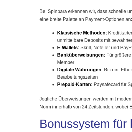
Bei Spinbara erkennen wir, dass schnelle u
eine breite Palette an Payment-Optionen an
Klassische Methoden:
Kreditkarte
unmittelbare Deposits mit bewährter
E-Wallets:
Skrill, Neteller und Pay
Banküberweisungen:
Für größere 
Member
Digitale Währungen:
Bitcoin, Ethe
Bearbeitungszeiten
Prepaid-Karten:
Paysafecard für S
Jegliche Überweisungen werden mit modernst
Norm innerhalb von 24 Zeitstunden, wobei E-
Bonussystem für l