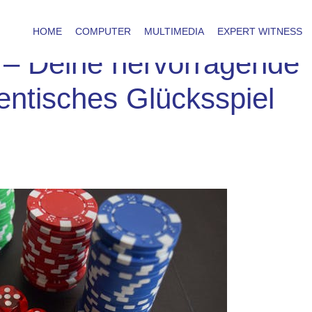
HOME
COMPUTER
MULTIMEDIA
EXPERT WITNESS
 – Deine hervorragende
entisches Glücksspiel