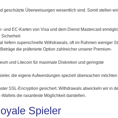
nd geschützte Überweisungen wesentlich sind. Somit stellen wi
:
n- und EC-Karten von Visa und dem Dienst Mastercard ermögli
 Sicherheit
Pal liefern superschnelle Withdrawals, oft im Rahmen weniger St
Beträge die präferierte Option zahlreicher unserer Premium-
reum und Litecoin für maximale Diskretion und geringste
pieler, die eigene Aufwendungen speziell überwachen möchten
er SSL-Encryption gesichert. Withdrawals abwickeln wir in de
Wallets die rasanteste Möglichkeit darstellen.
oyale Spieler