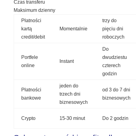
Czas transferu
Maksimum dzienny
Płatności
trzy do
kartą
Momentalnie
pięciu dni
credit/debit
roboczych
Do
Portfele
dwudziestu
Instant
online
czterech
godzin
jeden do
Płatności
od 3 do 7 dni
trzech dni
bankowe
biznesowych
biznesowych
Crypto
15-30 minut
Do 2 godzin