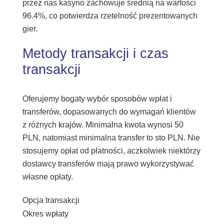
przez nas kasyno zachowuje średnią na wartości
96.4%, co potwierdza rzetelność prezentowanych
gier.
Metody transakcji i czas
transakcji
Oferujemy bogaty wybór sposobów wpłat i
transferów, dopasowanych do wymagań klientów
z różnych krajów. Minimalna kwota wynosi 50
PLN, natomiast minimalna transfer to sto PLN. Nie
stosujemy opłat od płatności, aczkolwiek niektórzy
dostawcy transferów mają prawo wykorzystywać
własne opłaty.
Opcja transakcji
Okres wpłaty