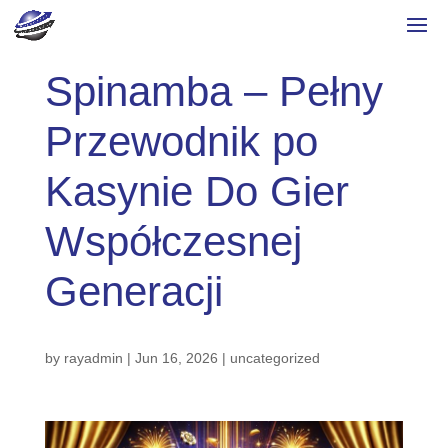
Spinamba – Pełny
Przewodnik po
Kasynie Do Gier
Współczesnej
Generacji
by
rayadmin
|
Jun 16, 2026
|
uncategorized