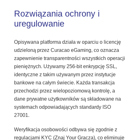
Rozwiązania ochrony i
uregulowanie
Opisywana platforma działa w oparciu o licencję
udzieloną przez Curacao eGaming, co oznacza
zapewnienie transparentności wszystkich operacji
pieniężnych. Używamy 256-bit enkrypcję SSL,
identyczne z takim używanym przez instytucje
bankowe na całym świecie. Każda transakcja
przechodzi przez wielopoziomową kontrolę, a
dane prywatne użytkowników są składowane na
systemach odpowiadających standardy ISO
27001.
Weryfikacja osobowości odbywa się zgodnie z
regulacjami KYC (Znaj Your Gracza), co eliminuje