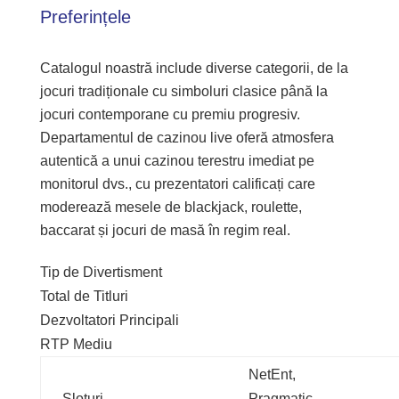
Preferințele
Catalogul noastră include diverse categorii, de la
jocuri tradiționale cu simboluri clasice până la
jocuri contemporane cu premiu progresiv.
Departamentul de cazinou live oferă atmosfera
autentică a unui cazinou terestru imediat pe
monitorul dvs., cu prezentatori calificați care
moderează mesele de blackjack, roulette,
baccarat și jocuri de masă în regim real.
Tip de Divertisment
Total de Titluri
Dezvoltatori Principali
RTP Mediu
NetEnt,
Sloturi
Pragmatic