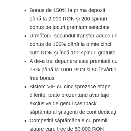
Bonus de 150% la prima depozit
până la 2.000 RON și 200 spinuri
bonus pe jocuri premium selectate
Următorul secundul transfer aduce un
bonus de 100% până la o mie cinci
sute RON și încă 100 spinuri gratuite
A de-a trei depunere este premiată cu
75% până la 1000 RON și 50 învârtiri
free bonus
Sistem VIP cu cincisprezece etape
diferite, toate prezentând avantaje
exclusive de genul cashback
săptămânal și agenți de cont dedicați
Competiții săptămânale cu premii
sigure care trec de 50.000 RON