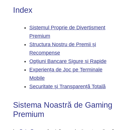
Index
Sistemul Proprie de Divertisment
Premium
Structura Nostru de Premii și
Recompense
Opțiuni Bancare Sigure și Rapide
Experiența de Joc pe Terminale
Mobile
Securitate și Transparență Totală
Sistema Noastră de Gaming
Premium