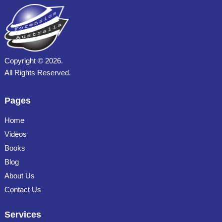
Copyright ©
2026.
All Rights Reserved.
Pages
Home
Videos
Books
Blog
About Us
Contact Us
Services