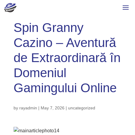
Spin Granny
Cazino – Aventură
de Extraordinară în
Domeniul
Gamingului Online
by
rayadmin
|
May 7, 2026
|
uncategorized