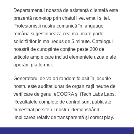
Departamentul noastră de asistență clientelă este
prezentă non-stop prin chatul live, email și tel.
Profesioniștii nostru comunică în language
română și gestionează cea mai mare parte
solicitărilor în mai redus de 5 minute. Catalogul
noastră de cunoștințe conține peste 200 de
articole ample care includ elementele uzuale ale
operării platformei.
Generatorul de valori random folosit în jocurile
nostru este auditat lunar de organizații neutre de
verificare de genul eCOGRA și iTech Labs Labs.
Rezultatele complete de control sunt publicate
trimestrial pe site-ul nostru, demonstrând
implicarea relativ de transparență și corect play.