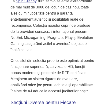
La
Spin Granny
, furnizăm o selecție extraordinară
de mai mult de 3000 de jocuri de cazinou, toate
ales cu minuțiozitate pentru a garanta
entertainment autentic și posibilități reale de
recompensă. Colecția noastră cuprinde produse
de la provideri consacrați internațional precum
NetEnt, Microgaming, Pragmatic Play și Evolution
Gaming, asigurând astfel o aventură de joc de
înaltă calitate.
Orice slot din selecția proprie este optimizat pentru
funcționare superioară, cu vizuale HD, funcții
bonus moderne și procente de RTP certificate.
Menținem un sistem riguros de evaluare,
analizând orice joc pentru echitate și operabilitate
înainte de a-l aduce la accesul jucătorilor noștri.
Secțiuni Diverse pentru Fiecare