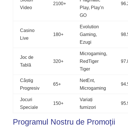
2100+
96
Video
Play, Play’n
GO
Evolution
Casino
180+
Gaming,
98
Live
Ezugi
Microgaming,
Joc de
320+
RedTiger
97
Tablă
Tiger
Câștig
NetEnt,
65+
94
Progresiv
Microgaming
Jocuri
Variați
150+
95
Speciale
furnizori
Programul Nostru de Promoții