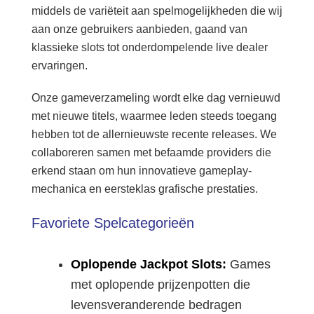
middels de variëteit aan spelmogelijkheden die wij
aan onze gebruikers aanbieden, gaand van
klassieke slots tot onderdompelende live dealer
ervaringen.
Onze gameverzameling wordt elke dag vernieuwd
met nieuwe titels, waarmee leden steeds toegang
hebben tot de allernieuwste recente releases. We
collaboreren samen met befaamde providers die
erkend staan om hun innovatieve gameplay-
mechanica en eersteklas grafische prestaties.
Favoriete Spelcategorieën
Oplopende Jackpot Slots:
Games
met oplopende prijzenpotten die
levensveranderende bedragen