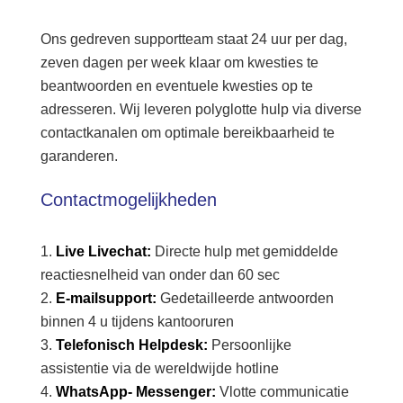
Ons gedreven supportteam staat 24 uur per dag,
zeven dagen per week klaar om kwesties te
beantwoorden en eventuele kwesties op te
adresseren. Wij leveren polyglotte hulp via diverse
contactkanalen om optimale bereikbaarheid te
garanderen.
Contactmogelijkheden
Live Livechat:
Directe hulp met gemiddelde
reactiesnelheid van onder dan 60 sec
E-mailsupport:
Gedetailleerde antwoorden
binnen 4 u tijdens kantooruren
Telefonisch Helpdesk:
Persoonlijke
assistentie via de wereldwijde hotline
WhatsApp- Messenger:
Vlotte communicatie