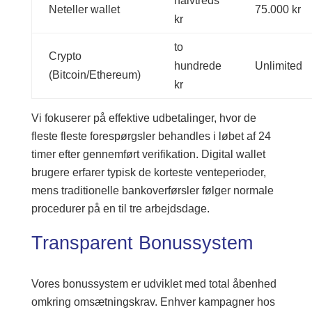
halvtreds
Neteller wallet
75.000 kr
kr
to
Crypto
hundrede
Unlimited
(Bitcoin/Ethereum)
kr
Vi fokuserer på effektive udbetalinger, hvor de
fleste fleste forespørgsler behandles i løbet af 24
timer efter gennemført verifikation. Digital wallet
brugere erfarer typisk de korteste venteperioder,
mens traditionelle bankoverførsler følger normale
procedurer på en til tre arbejdsdage.
Transparent Bonussystem
Vores bonussystem er udviklet med total åbenhed
omkring omsætningskrav. Enhver kampagner hos