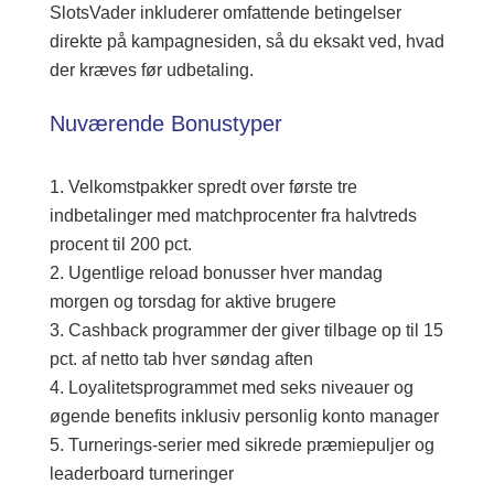
SlotsVader inkluderer omfattende betingelser
direkte på kampagnesiden, så du eksakt ved, hvad
der kræves før udbetaling.
Nuværende Bonustyper
Velkomstpakker spredt over første tre
indbetalinger med matchprocenter fra halvtreds
procent til 200 pct.
Ugentlige reload bonusser hver mandag
morgen og torsdag for aktive brugere
Cashback programmer der giver tilbage op til 15
pct. af netto tab hver søndag aften
Loyalitetsprogrammet med seks niveauer og
øgende benefits inklusiv personlig konto manager
Turnerings-serier med sikrede præmiepuljer og
leaderboard turneringer