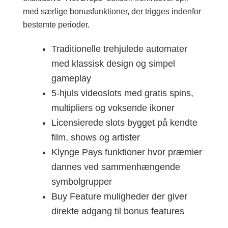
med særlige bonusfunktioner, der trigges indenfor
bestemte perioder.
Traditionelle trehjulede automater
med klassisk design og simpel
gameplay
5-hjuls videoslots med gratis spins,
multipliers og voksende ikoner
Licensierede slots bygget på kendte
film, shows og artister
Klynge Pays funktioner hvor præmier
dannes ved sammenhængende
symbolgrupper
Buy Feature muligheder der giver
direkte adgang til bonus features