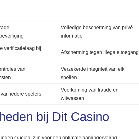
grade
Volledige bescherming van privé
eveiliging
informatie
e verificatielaag bij
Afscherming tegen illegale toegang
ontroles van
Verzekerde integriteit van elk
msten
spellen
Voorkoming van fraude en
e van iedere spelers
witwassen
heden bij Dit Casino
ingen cruciaal zijn voor een optimale gamingervaring.