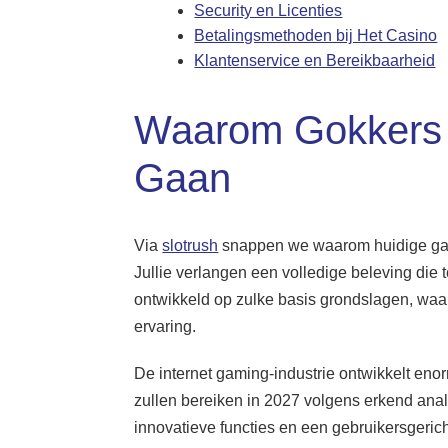
Security en Licenties
Betalingsmethoden bij Het Casino
Klantenservice en Bereikbaarheid
Waarom Gokkers 
Gaan
Via
slotrush
snappen we waarom huidige game
Jullie verlangen een volledige beleving die 
ontwikkeld op zulke basis grondslagen, waar
ervaring.
De internet gaming-industrie ontwikkelt eno
zullen bereiken in 2027 volgens erkend ana
innovatieve functies en een gebruikersgeric