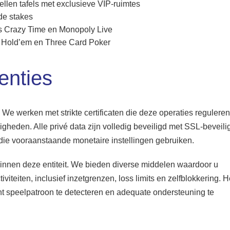
llen tafels met exclusieve VIP-ruimtes
nde stakes
ls Crazy Time en Monopoly Live
o Hold’em en Three Card Poker
enties
l. We werken met strikte certificaten die deze operaties regulere
gheden. Alle privé data zijn volledig beveiligd met SSL-beveili
 die vooraanstaande monetaire instellingen gebruiken.
nnen deze entiteit. We bieden diverse middelen waardoor u
iteiten, inclusief inzetgrenzen, loss limits en zelfblokkering. H
ant speelpatroon te detecteren en adequate ondersteuning te