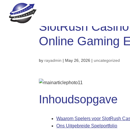
SlotRush Casino
Online Gaming E
by
rayadmin
|
May 26, 2026
|
uncategorized
Inhoudsopgave
Waarom Spelers voor SlotRush Ca
Ons Uitgebreide Spelportfolio