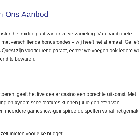
an Ons Aanbod
asten het middelpunt van onze verzameling. Van traditionele
s met verschillende bonusrondes – wij heeft het allemaal. Gelie
’s Quest zijn voortdurend paraat, echter we voegen ook iedere 
eiend te bewaren.
tberen, geeft het live dealer casino een oprechte uitkomst. Met
ming en dynamische features kunnen jullie genieten van
o en meerdere gameshow-geïnspireerde spellen vanaf het gemak
zetlimieten voor elke budget