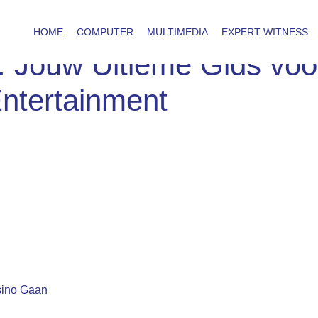
HOME
COMPUTER
MULTIMEDIA
EXPERT WITNESS
: Jouw Ultieme Gids voo
ntertainment
sino Gaan