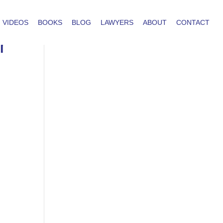
VIDEOS
BOOKS
BLOG
LAWYERS
ABOUT
CONTACT
r