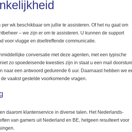
kelijkheid
 per wk beschikbaar om jullie te assisteren. Of het nu gaat om
ntbeheer – we zijn er om te assisteren. U kunnen de support
jnd voor vlugge en doeltreffende communicatie.
onmiddellijke conversatie met deze agenten, met een typische
 niet zo spoedeisende kwesties zijn in staat u een mail doorstur
ven naar een antwoord gedurende 6 uur. Daarnaast hebben we e
op de vaakst gestelde voorkomende vragen.
g
n daarom klantenservice in diverse talen. Het Nederlands-
eften van gamers uit Nederland en BE, hetgeen resulteert voor
singen.