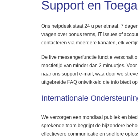
Support en Toegan
Ons helpdesk staat 24 u per etmaal, 7 dagen
vragen over bonus terms, IT issues of accou
contacteren via meerdere kanalen, elk verfi
De live messengerfunctie functie verschaft 
reactietijd van minder dan 2 minuutjes. Voor
naar ons support e-mail, waardoor we stre
uitgebreide FAQ ontwikkeld die info biedt 
Internationale Ondersteunin
We verzorgen een mondiaal publiek en biede
sprekende team begrijpt de bijzondere beho
effectievere communicatie en snellere oplos