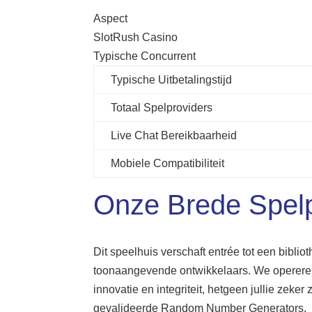
Aspect
SlotRush Casino
Typische Concurrent
Typische Uitbetalingstijd
Totaal Spelproviders
Live Chat Bereikbaarheid
Mobiele Compatibiliteit
Onze Brede Spelp
Dit speelhuis verschaft entrée tot een bibli
toonaangevende ontwikkelaars. We operere
innovatie en integriteit, hetgeen jullie zek
gevalideerde Random Number Generators.