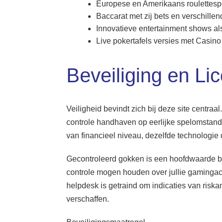
Europese en Amerikaans roulettespe
Baccarat met zij bets en verschille
Innovatieve entertainment shows a
Live pokertafels versies met Casin
Beveiliging en Lic
Veiligheid bevindt zich bij deze site centraa
controle handhaven op eerlijke spelomstandi
van financieel niveau, dezelfde technologie
Gecontroleerd gokken is een hoofdwaarde bi
controle mogen houden over jullie gamingactiv
helpdesk is getraind om indicaties van risk
verschaffen.