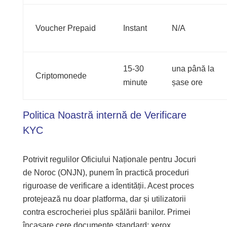
Voucher Prepaid
Instant
N/A
15-30
una până la
Criptomonede
minute
șase ore
Politica Noastră internă de Verificare
KYC
Potrivit regulilor Oficiului Naționale pentru Jocuri
de Noroc (ONJN), punem în practică proceduri
riguroase de verificare a identității. Acest proces
protejează nu doar platforma, dar și utilizatorii
contra escrocheriei plus spălării banilor. Primei
încasare cere documente standard: xerox