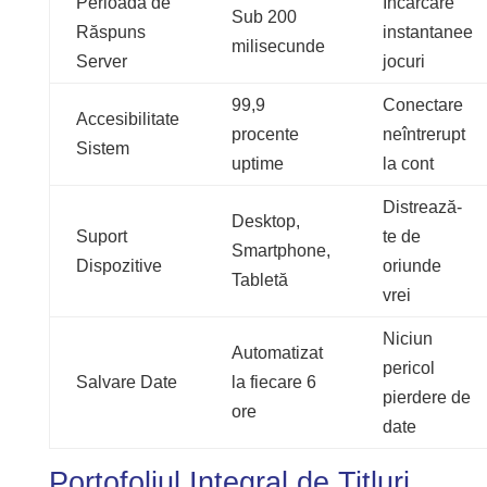
Perioadă de
Încărcare
Sub 200
Răspuns
instantanee
milisecunde
Server
jocuri
99,9
Conectare
Accesibilitate
procente
neîntrerupt
Sistem
uptime
la cont
Distrează-
Desktop,
Suport
te de
Smartphone,
Dispozitive
oriunde
Tabletă
vrei
Niciun
Automatizat
pericol
Salvare Date
la fiecare 6
pierdere de
ore
date
Portofoliul Integral de Titluri