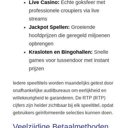
Live Casino:
Echte goksfeer met
professionele croupiers via live
streams
Jackpot Spellen:
Groeiende
hoofdprijzen die geregeld miljoenen
opbrengen
Krasloten en Bingohallen:
Snelle
games voor tussendoor met instant
prijzen
Iedere speeltitels worden maandelijks getest door
onafhankelijke auditbureaus om eerlijkheid en
willekeurigheid te garanderen. De RTP (RTP)
cijfers zijn helder zichtbaar bij elk speeltitel, opdat
gebruikers geïnformeerde selecties kunnen doen.
Veelzijdige Betaalmethoden