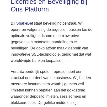
Licenties en Beveiliging bij
Ons Platform
Bij
ShakeBet
staat beveiliging centraal. Wij
opereren volgens rigide regels en passen toe de
optimale veiligheidsnormen om uw privé
gegevens en monetaire handelingen te
beveiligen. De gokplatform maakt gebruik van
innovatieve SSL-technologie, gelijk met dat wat
wereldwijde banken toepassen.
Verantwoordelijk spelen representeert een
cruciaal onderdeel van de business. Wij bieden
meerdere instrumenten waarbij gamers zelf
limieten kunnen bepalen aan het gokgedrag,
waaronder depositolimieten, sessietimers en
blokkeeropties. Dergelijke middelen zijn