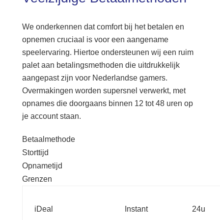
We onderkennen dat comfort bij het betalen en
opnemen cruciaal is voor een aangename
speelervaring. Hiertoe ondersteunen wij een ruim
palet aan betalingsmethoden die uitdrukkelijk
aangepast zijn voor Nederlandse gamers.
Overmakingen worden supersnel verwerkt, met
opnames die doorgaans binnen 12 tot 48 uren op
je account staan.
Betaalmethode
Storttijd
Opnametijd
Grenzen
iDeal
Instant
24u