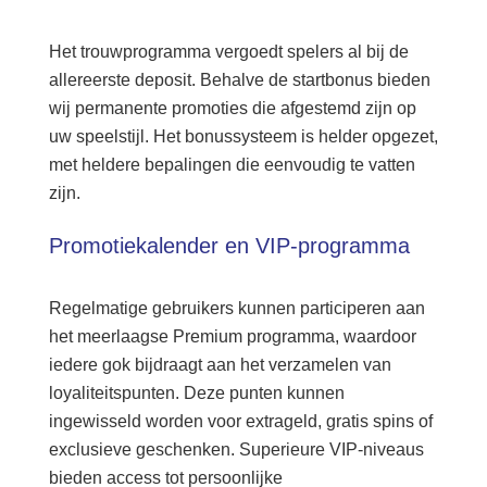
Het trouwprogramma vergoedt spelers al bij de
allereerste deposit. Behalve de startbonus bieden
wij permanente promoties die afgestemd zijn op
uw speelstijl. Het bonussysteem is helder opgezet,
met heldere bepalingen die eenvoudig te vatten
zijn.
Promotiekalender en VIP-programma
Regelmatige gebruikers kunnen participeren aan
het meerlaagse Premium programma, waardoor
iedere gok bijdraagt aan het verzamelen van
loyaliteitspunten. Deze punten kunnen
ingewisseld worden voor extrageld, gratis spins of
exclusieve geschenken. Superieure VIP-niveaus
bieden access tot persoonlijke