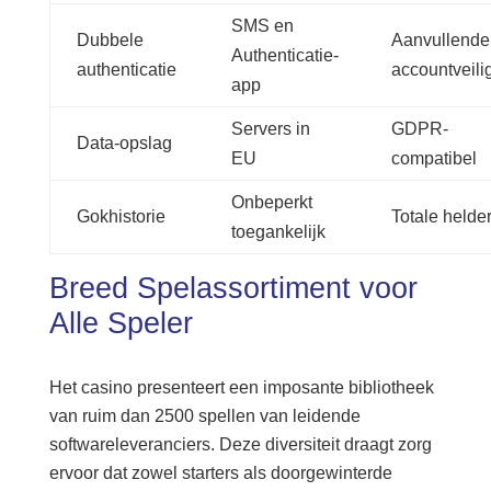
SMS en
Dubbele
Aanvullende
Authenticatie-
authenticatie
accountveili
app
Servers in
GDPR-
Data-opslag
EU
compatibel
Onbeperkt
Gokhistorie
Totale helde
toegankelijk
Breed Spelassortiment voor
Alle Speler
Het casino presenteert een imposante bibliotheek
van ruim dan 2500 spellen van leidende
softwareleveranciers. Deze diversiteit draagt zorg
ervoor dat zowel starters als doorgewinterde