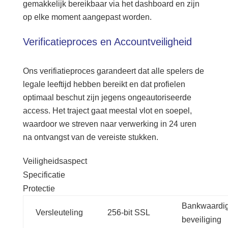
gemakkelijk bereikbaar via het dashboard en zijn
op elke moment aangepast worden.
Verificatieproces en Accountveiligheid
Ons verifiatieproces garandeert dat alle spelers de
legale leeftijd hebben bereikt en dat profielen
optimaal beschut zijn jegens ongeautoriseerde
access. Het traject gaat meestal vlot en soepel,
waardoor we streven naar verwerking in 24 uren
na ontvangst van de vereiste stukken.
Veiligheidsaspect
Specificatie
Protectie
Bankwaardi
Versleuteling
256-bit SSL
beveiliging