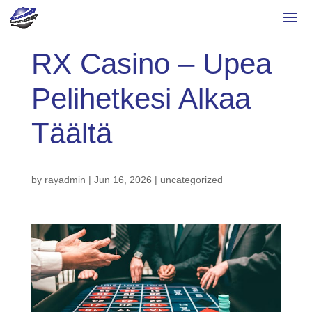
RX Casino – Upea
Pelihetkesi Alkaa
Täältä
by
rayadmin
|
Jun 16, 2026
|
uncategorized