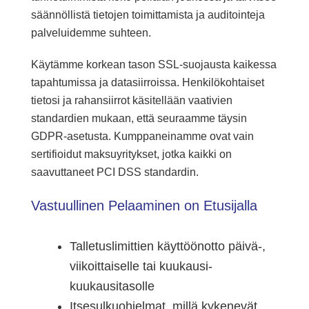
säännöllistä tietojen toimittamista ja auditointeja
palveluidemme suhteen.
Käytämme korkean tason SSL-suojausta kaikessa
tapahtumissa ja datasiirroissa. Henkilökohtaiset
tietosi ja rahansiirrot käsitellään vaativien
standardien mukaan, että seuraamme täysin
GDPR-asetusta. Kumppaneinamme ovat vain
sertifioidut maksuyritykset, jotka kaikki on
saavuttaneet PCI DSS standardin.
Vastuullinen Pelaaminen on Etusijalla
Talletuslimittien käyttöönotto päivä-,
viikoittaiselle tai kuukausi-
kuukausitasolle
Itsesulkuohjelmat, millä kykenevät