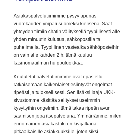
Asiakaspalvelutiimimme pysyy apunasi
vuorokauden ympäri suomeksi kielisenä. Saat
yhteyden tiimiin chatin välityksellä tyypillisesti alle
yhden minuutin kuluttua, sähköpostilla tai
puhelimella. Tyypillinen vasteaika sähköposteihin
on vain alle kahden 2 h, tämä kuuluu
kasinomaailman huippuluokkaa.
Koulutetut palvelutiimimme ovat opastettu
ratkaisemaan kaikenlaiset esiintyvät ongelmat
ripeästi ja tuloksellisesti. Sen lisäksi laaja UKK-
sivustomme käsittää selitykset useimmin
kysyttyihin ongelmiin, tämä takaa ripeän avun
saamisen jopa itsepalveluna. Ymmärrämme, miten
erinomainen asiakastuki on kivijalkana
pitkäaikaisille asiakkuuksille, joten siksi