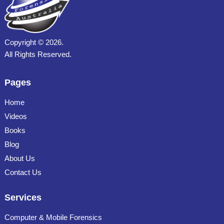
Copyright ©
2026.
All Rights Reserved.
Pages
Home
Videos
Books
Blog
About Us
Contact Us
Services
Computer & Mobile Forensics