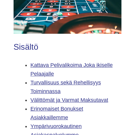
Sisältö
Kattava Pelivalikoima Joka ikiselle
Pelaajalle
Turvallisuus sekä Rehellisyys
Toiminnassa
Välittömät ja Varmat Maksutavat
Erinomaiset Bonukset
Asiakkaillemme
Ympärivuorokautinen