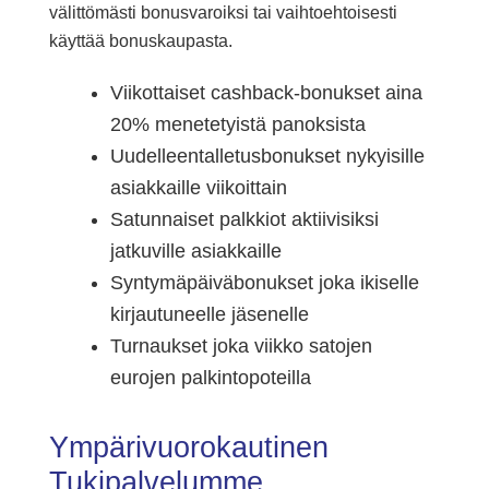
välittömästi bonusvaroiksi tai vaihtoehtoisesti
käyttää bonuskaupasta.
Viikottaiset cashback-bonukset aina
20% menetetyistä panoksista
Uudelleentalletusbonukset nykyisille
asiakkaille viikoittain
Satunnaiset palkkiot aktiivisiksi
jatkuville asiakkaille
Syntymäpäiväbonukset joka ikiselle
kirjautuneelle jäsenelle
Turnaukset joka viikko satojen
eurojen palkintopoteilla
Ympärivuorokautinen
Tukipalvelumme