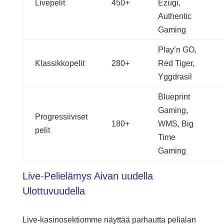
Livepelit
450+
Ezugi,
Authentic
Gaming
Play’n GO,
Klassikkopelit
280+
Red Tiger,
Yggdrasil
Blueprint
Gaming,
Progressiiviset
180+
WMS, Big
pelit
Time
Gaming
Live-Pelielämys Aivan uudella
Ulottuvuudella
Live-kasinosektiomme näyttää parhautta pelialan