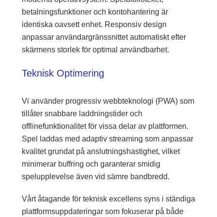
betalningsfunktioner och kontohantering är
identiska oavsett enhet. Responsiv design
anpassar användargränssnittet automatiskt efter
skärmens storlek för optimal användbarhet.
Teknisk Optimering
Vi använder progressiv webbteknologi (PWA) som
tillåter snabbare laddningstider och
offlinefunktionalitet för vissa delar av plattformen.
Spel laddas med adaptiv streaming som anpassar
kvalitet grundat på anslutningshastighet, vilket
minimerar buffring och garanterar smidig
spelupplevelse även vid sämre bandbredd.
Vårt åtagande för teknisk excellens syns i ständiga
plattformsuppdateringar som fokuserar på både