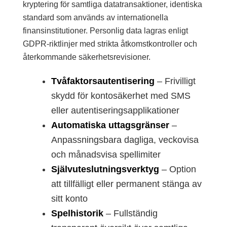
kryptering för samtliga datatransaktioner, identiska
standard som används av internationella
finansinstitutioner. Personlig data lagras enligt
GDPR-riktlinjer med strikta åtkomstkontroller och
återkommande säkerhetsrevisioner.
Tvåfaktorsautentisering
– Frivilligt
skydd för kontosäkerhet med SMS
eller autentiseringsapplikationer
Automatiska uttagsgränser
–
Anpassningsbara dagliga, veckovisa
och månadsvisa spellimiter
Självuteslutningsverktyg
– Option
att tillfälligt eller permanent stänga av
sitt konto
Spelhistorik
– Fullständig