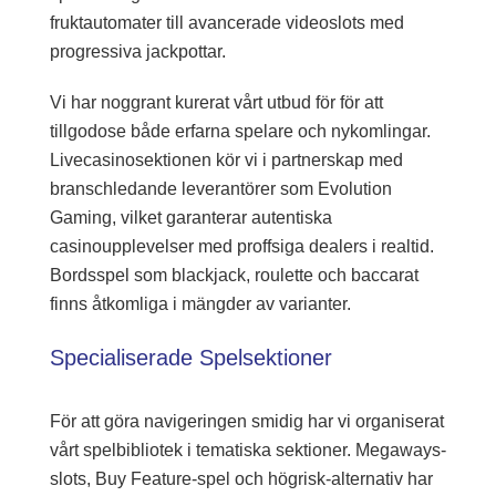
fruktautomater till avancerade videoslots med
progressiva jackpottar.
Vi har noggrant kurerat vårt utbud för för att
tillgodose både erfarna spelare och nykomlingar.
Livecasinosektionen kör vi i partnerskap med
branschledande leverantörer som Evolution
Gaming, vilket garanterar autentiska
casinoupplevelser med proffsiga dealers i realtid.
Bordsspel som blackjack, roulette och baccarat
finns åtkomliga i mängder av varianter.
Specialiserade Spelsektioner
För att göra navigeringen smidig har vi organiserat
vårt spelbibliotek i tematiska sektioner. Megaways-
slots, Buy Feature-spel och högrisk-alternativ har