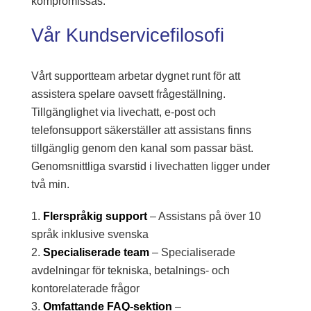
kompromissas.
Vår Kundservicefilosofi
Vårt supportteam arbetar dygnet runt för att
assistera spelare oavsett frågeställning.
Tillgänglighet via livechatt, e-post och
telefonsupport säkerställer att assistans finns
tillgänglig genom den kanal som passar bäst.
Genomsnittliga svarstid i livechatten ligger under
två min.
Flerspråkig support
– Assistans på över 10
språk inklusive svenska
Specialiserade team
– Specialiserade
avdelningar för tekniska, betalnings- och
kontorelaterade frågor
Omfattande FAQ-sektion
–