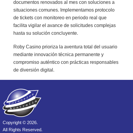
documentos renovados al mes con soluciones a
situaciones comunes. Implementamos protocolo
de tickets con monitoreo en periodo real que
facilita vigilar el avance de solicitudes complejas
hasta su solución concluyente.
Roby Casino prioriza la aventura total del usuario
mediante innovación técnica permanente y
compromiso auténtico con prácticas responsables
de diversión digital.
Copyright ©
2026.
All Rights Reserved.