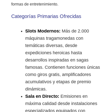
formas de entretenimiento.
Categorías Primarias Ofrecidas
Slots Modernos:
Más de 2.000
máquinas tragamonedas con
temáticas diversas, desde
expediciones heroicas hasta
desarrollos inspiradas en sagas
famosas. Contienen funciones únicas
como giros gratis, amplificadores
acumulativos y etapas de premio
dinámicas.
Sala en Directo:
Emisiones en
máxima calidad desde instalaciones
especializados equipados con