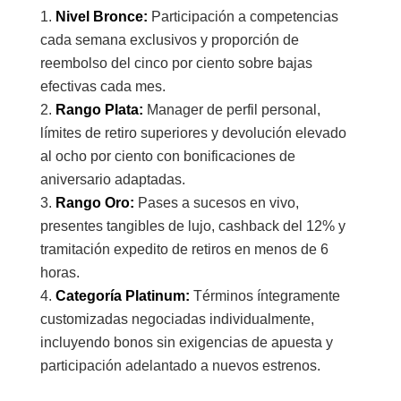
Nivel Bronce:
Participación a competencias
cada semana exclusivos y proporción de
reembolso del cinco por ciento sobre bajas
efectivas cada mes.
Rango Plata:
Manager de perfil personal,
límites de retiro superiores y devolución elevado
al ocho por ciento con bonificaciones de
aniversario adaptadas.
Rango Oro:
Pases a sucesos en vivo,
presentes tangibles de lujo, cashback del 12% y
tramitación expedito de retiros en menos de 6
horas.
Categoría Platinum:
Términos íntegramente
customizadas negociadas individualmente,
incluyendo bonos sin exigencias de apuesta y
participación adelantado a nuevos estrenos.