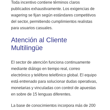
Toda incentivo contiene términos claros
publicados exhaustivamente. Los exigencias de
wagering se fijan según estándares competitivos
del sector, permitiendo cumplimientos realistas
para usuarios casuales.
Atención al Cliente
Multilingüe
El sector de atención funciona continuamente
mediante diálogo en tiempo real, correo
electrónico y teléfono telefónico global. El equipo
está entrenado para solucionar dudas operativas,
monetarias y vinculadas con control de apuestas
en sobre de 15 lenguas diferentes.
La base de conocimientos incorpora más de 200