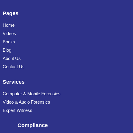
Pages
Home
Videos
Books
Blog
About Us
Contact Us
Services
Computer & Mobile Forensics
Video & Audio Forensics
Expert Witness
Compliance