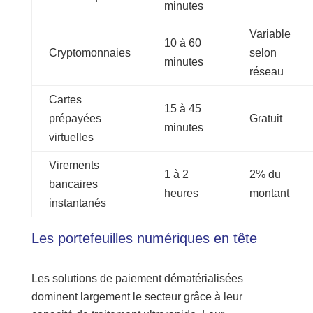
minutes
Variable
10 à 60
Cryptomonnaies
selon
minutes
réseau
Cartes
15 à 45
prépayées
Gratuit
minutes
virtuelles
Virements
1 à 2
2% du
bancaires
heures
montant
instantanés
Les portefeuilles numériques en tête
Les solutions de paiement dématérialisées
dominent largement le secteur grâce à leur