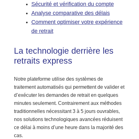
Sécurité et vérification du compte
Analyse comparative des délais
Comment optimiser votre expérience
de retrait
La technologie derrière les
retraits express
Notre plateforme utilise des systèmes de
traitement automatisés qui permettent de valider et
d’exécuter les demandes de retrait en quelques
minutes seulement. Contrairement aux méthodes
traditionnelles nécessitant 3 à 5 jours ouvrables,
nos solutions technologiques avancées réduisent
ce délai à moins d’une heure dans la majorité des
cas.