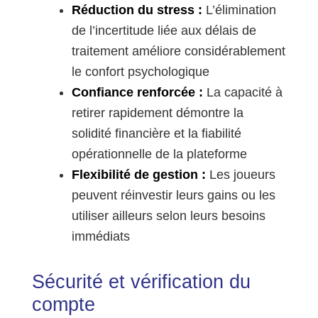
Réduction du stress :
L’élimination
de l’incertitude liée aux délais de
traitement améliore considérablement
le confort psychologique
Confiance renforcée :
La capacité à
retirer rapidement démontre la
solidité financière et la fiabilité
opérationnelle de la plateforme
Flexibilité de gestion :
Les joueurs
peuvent réinvestir leurs gains ou les
utiliser ailleurs selon leurs besoins
immédiats
Sécurité et vérification du
compte