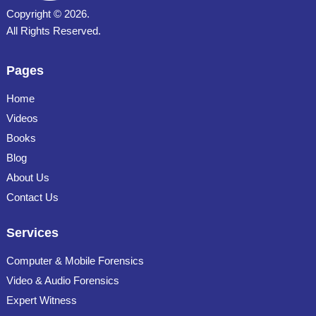
Copyright ©
2026.
All Rights Reserved.
Pages
Home
Videos
Books
Blog
About Us
Contact Us
Services
Computer & Mobile Forensics
Video & Audio Forensics
Expert Witness