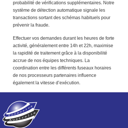
probabilité de vérifications supplémentaires. Notre
système de détection automatique signale les
transactions sortant des schémas habituels pour
prévenir la fraude.
Effectuer vos demandes durant les heures de forte
activité, généralement entre 14h et 22h, maximise
la rapidité de traitement grâce à la disponibilité
accrue de nos équipes techniques. La
coordination entre les différents fuseaux horaires
de nos processeurs partenaires influence
également la vitesse d’exécution.