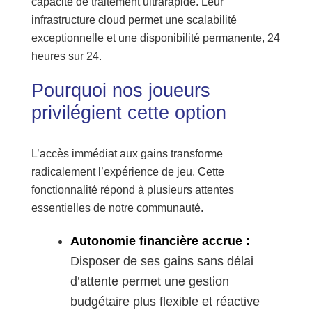
capacité de traitement ultrarapide. Leur
infrastructure cloud permet une scalabilité
exceptionnelle et une disponibilité permanente, 24
heures sur 24.
Pourquoi nos joueurs
privilégient cette option
L’accès immédiat aux gains transforme
radicalement l’expérience de jeu. Cette
fonctionnalité répond à plusieurs attentes
essentielles de notre communauté.
Autonomie financière accrue :
Disposer de ses gains sans délai
d’attente permet une gestion
budgétaire plus flexible et réactive