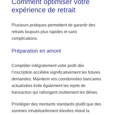
Comment optimiser votre
expérience de retrait
Plusieurs pratiques permettent de garantir des
retraits toujours plus rapides et sans
complications.
Préparation en amont
Compléter intégralement votre profil dès
l’inscription accélère significativement les futures
demandes. Maintenir vos coordonnées bancaires
actualisées évite également les rejets de
transaction qui rallongent inutilement les délais.
Privilégier des montants standards plutôt que des
sommes inhabituellement élevées réduit la