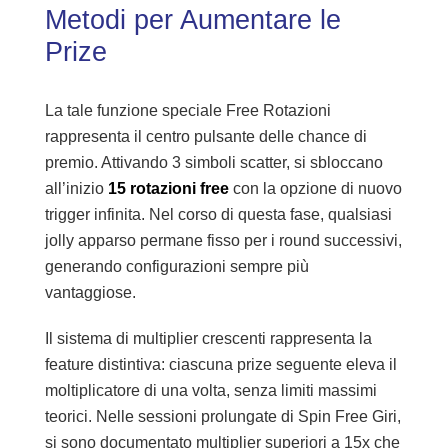
Metodi per Aumentare le
Prize
La tale funzione speciale Free Rotazioni
rappresenta il centro pulsante delle chance di
premio. Attivando 3 simboli scatter, si sbloccano
all’inizio
15 rotazioni free
con la opzione di nuovo
trigger infinita. Nel corso di questa fase, qualsiasi
jolly apparso permane fisso per i round successivi,
generando configurazioni sempre più
vantaggiose.
Il sistema di multiplier crescenti rappresenta la
feature distintiva: ciascuna prize seguente eleva il
moltiplicatore di una volta, senza limiti massimi
teorici. Nelle sessioni prolungate di Spin Free Giri,
si sono documentato multiplier superiori a 15x che