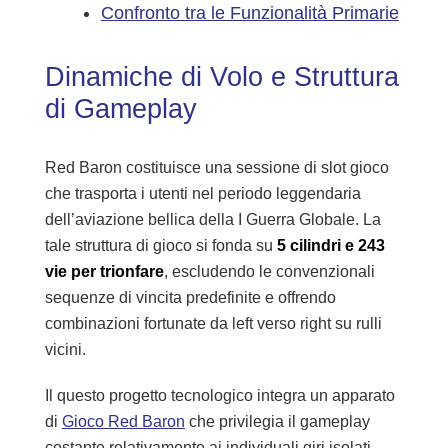
Confronto tra le Funzionalità Primarie
Dinamiche di Volo e Struttura
di Gameplay
Red Baron costituisce una sessione di slot gioco
che trasporta i utenti nel periodo leggendaria
dell’aviazione bellica della I Guerra Globale. La
tale struttura di gioco si fonda su
5 cilindri e 243
vie per trionfare
, escludendo le convenzionali
sequenze di vincita predefinite e offrendo
combinazioni fortunate da left verso right su rulli
vicini.
Il questo progetto tecnologico integra un apparato
di
Gioco Red Baron
che privilegia il gameplay
costante relativamente ai individuali giri isolati.