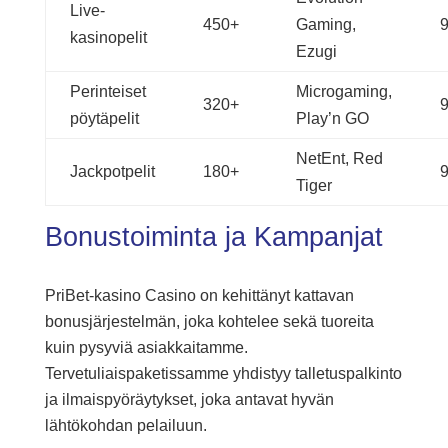
Live-
450+
Gaming,
kasinopelit
Ezugi
Perinteiset
Microgaming,
320+
pöytäpelit
Play’n GO
NetEnt, Red
Jackpotpelit
180+
Tiger
Bonustoiminta ja Kampanjat
PriBet-kasino Casino on kehittänyt kattavan
bonusjärjestelmän, joka kohtelee sekä tuoreita
kuin pysyviä asiakkaitamme.
Tervetuliaispaketissamme yhdistyy talletuspalkinto
ja ilmaispyöräytykset, joka antavat hyvän
lähtökohdan pelailuun.