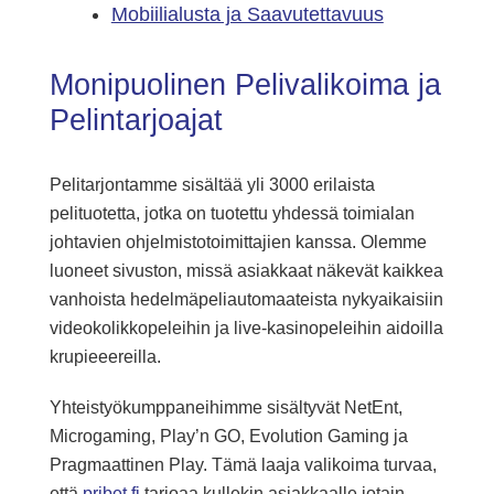
Mobiilialusta ja Saavutettavuus
Monipuolinen Pelivalikoima ja
Pelintarjoajat
Pelitarjontamme sisältää yli 3000 erilaista
pelituotetta, jotka on tuotettu yhdessä toimialan
johtavien ohjelmistotoimittajien kanssa. Olemme
luoneet sivuston, missä asiakkaat näkevät kaikkea
vanhoista hedelmäpeliautomaateista nykyaikaisiin
videokolikkopeleihin ja live-kasinopeleihin aidoilla
krupieeereilla.
Yhteistyökumppaneihimme sisältyvät NetEnt,
Microgaming, Play’n GO, Evolution Gaming ja
Pragmaattinen Play. Tämä laaja valikoima turvaa,
että
pribet.fi
tarjoaa kullekin asiakkaalle jotain