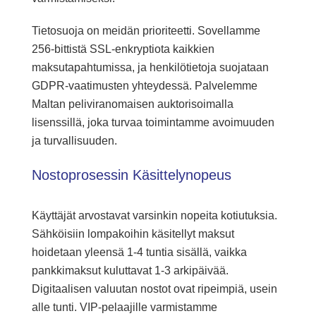
Tietosuoja on meidän prioriteetti. Sovellamme
256-bittistä SSL-enkryptiota kaikkien
maksutapahtumissa, ja henkilötietoja suojataan
GDPR-vaatimusten yhteydessä. Palvelemme
Maltan peliviranomaisen auktorisoimalla
lisenssillä, joka turvaa toimintamme avoimuuden
ja turvallisuuden.
Nostoprosessin Käsittelynopeus
Käyttäjät arvostavat varsinkin nopeita kotiutuksia.
Sähköisiin lompakoihin käsitellyt maksut
hoidetaan yleensä 1-4 tuntia sisällä, vaikka
pankkimaksut kuluttavat 1-3 arkipäivää.
Digitaalisen valuutan nostot ovat ripeimpiä, usein
alle tunti. VIP-pelaajille varmistamme