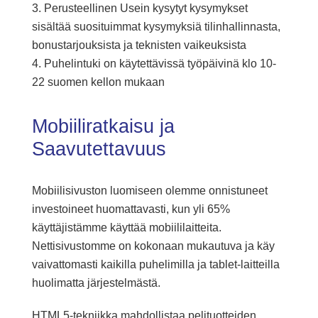
Perusteellinen Usein kysytyt kysymykset
sisältää suosituimmat kysymyksiä tilinhallinnasta,
bonustarjouksista ja teknisten vaikeuksista
Puhelintuki on käytettävissä työpäivinä klo 10-
22 suomen kellon mukaan
Mobiiliratkaisu ja
Saavutettavuus
Mobiilisivuston luomiseen olemme onnistuneet
investoineet huomattavasti, kun yli 65%
käyttäjistämme käyttää mobiililaitteita.
Nettisivustomme on kokonaan mukautuva ja käy
vaivattomasti kaikilla puhelimilla ja tablet-laitteilla
huolimatta järjestelmästä.
HTML5-tekniikka mahdollistaa pelituotteiden