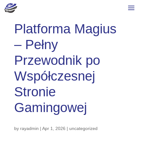
Platforma Magius
– Pełny
Przewodnik po
Współczesnej
Stronie
Gamingowej
by
rayadmin
|
Apr 1, 2026
|
uncategorized