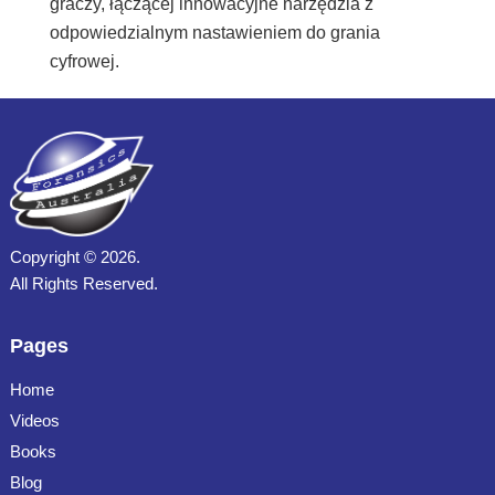
graczy, łączącej innowacyjne narzędzia z
odpowiedzialnym nastawieniem do grania
cyfrowej.
Copyright ©
2026.
All Rights Reserved.
Pages
Home
Videos
Books
Blog