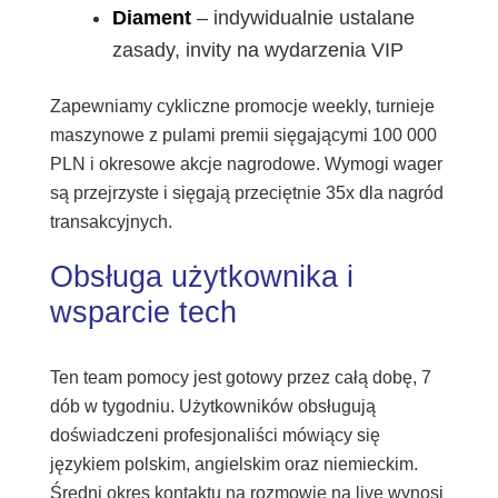
Diament
– indywidualnie ustalane
zasady, invity na wydarzenia VIP
Zapewniamy cykliczne promocje weekly, turnieje
maszynowe z pulami premii sięgającymi 100 000
PLN i okresowe akcje nagrodowe. Wymogi wager
są przejrzyste i sięgają przeciętnie 35x dla nagród
transakcyjnych.
Obsługa użytkownika i
wsparcie tech
Ten team pomocy jest gotowy przez całą dobę, 7
dób w tygodniu. Użytkowników obsługują
doświadczeni profesjonaliści mówiący się
językiem polskim, angielskim oraz niemieckim.
Średni okres kontaktu na rozmowie na live wynosi