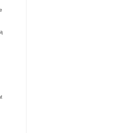
e
ją
at