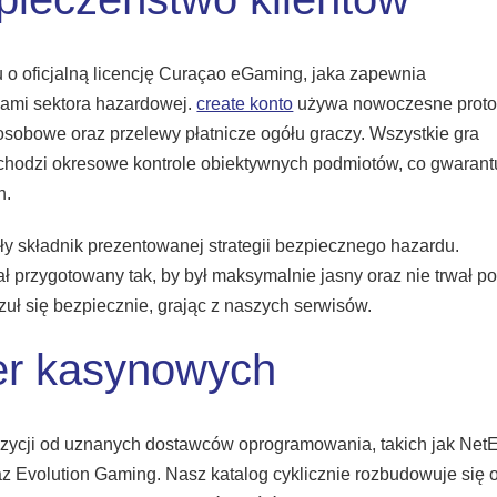
 o oficjalną licencję Curaçao eGaming, jaka zapewnia
ami sektora hazardowej.
create konto
używa nowoczesne proto
osobowe oraz przelewy płatnicze ogółu graczy. Wszystkie gra
chodzi okresowe kontrole obiektywnych podmiotów, co gwarant
h.
ły składnik prezentowanej strategii bezpiecznego hazardu.
 przygotowany tak, by był maksymalnie jasny oraz nie trwał p
zuł się bezpiecznie, grając z naszych serwisów.
ier kasynowych
zycji od uznanych dostawców oprogramowania, takich jak NetE
z Evolution Gaming. Nasz katalog cyklicznie rozbudowuje się 