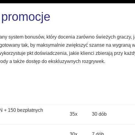
 promocje
y system bonusów, który docenia zarówno świeżych graczy, j
rzygotowany tak, by maksymalnie zwiększyć szanse na wygraną 
ykorzystuje pkt doświadczenia, jakie klienci zbierają przy każ
rody a także dostęp do ekskluzywnych rozgrywek.
 + 150 bezpłatnych
35x
30 dób
30x
7 dób