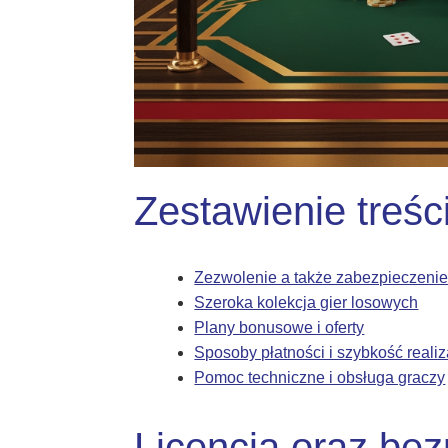
Zestawienie treśc
Zezwolenie a także zabezpieczenie
Szeroka kolekcja gier losowych
Plany bonusowe i oferty
Sposoby płatności i szybkość realiz
Pomoc techniczne i obsługa graczy
Licencja oraz be