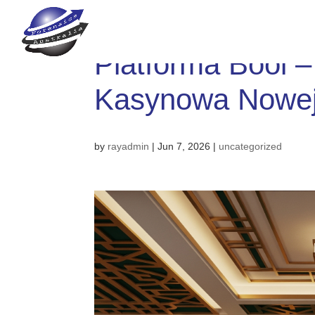
Platforma Booi –
Kasynowa Nowej
by
rayadmin
|
Jun 7, 2026
|
uncategorized