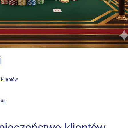
i
 klientów
acji
zpieczeństwo klientów