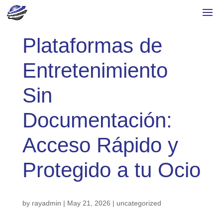
Plataformas de
Entretenimiento
Sin
Documentación:
Acceso Rápido y
Protegido a tu Ocio
by
rayadmin
|
May 21, 2026
|
uncategorized