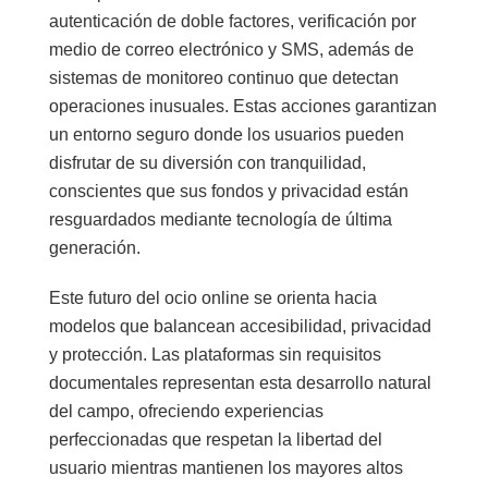
autenticación de doble factores, verificación por
medio de correo electrónico y SMS, además de
sistemas de monitoreo continuo que detectan
operaciones inusuales. Estas acciones garantizan
un entorno seguro donde los usuarios pueden
disfrutar de su diversión con tranquilidad,
conscientes que sus fondos y privacidad están
resguardados mediante tecnología de última
generación.
Este futuro del ocio online se orienta hacia
modelos que balancean accesibilidad, privacidad
y protección. Las plataformas sin requisitos
documentales representan esta desarrollo natural
del campo, ofreciendo experiencias
perfeccionadas que respetan la libertad del
usuario mientras mantienen los mayores altos