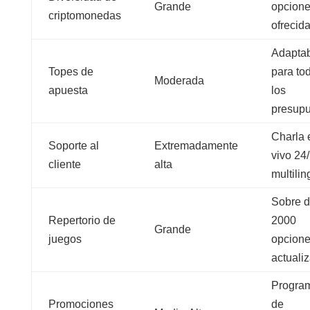
Grande
opcion
criptomonedas
ofrecid
Adaptab
Topes de
para to
Moderada
apuesta
los
presupu
Charla 
Soporte al
Extremadamente
vivo 24
cliente
alta
multili
Sobre 
Repertorio de
2000
Grande
juegos
opcion
actuali
Progra
Promociones
de