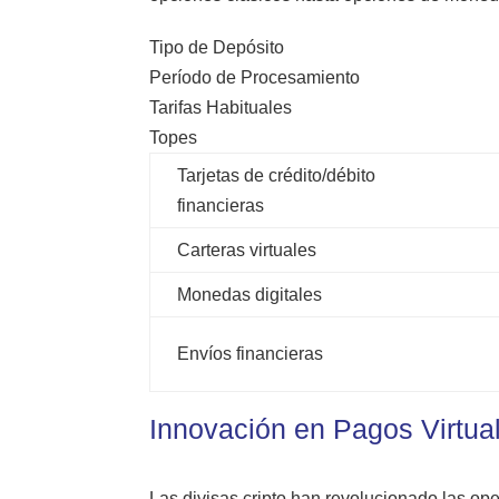
Tipo de Depósito
Período de Procesamiento
Tarifas Habituales
Topes
Tarjetas de crédito/débito
financieras
Carteras virtuales
Monedas digitales
Envíos financieras
Innovación en Pagos Virtua
Las divisas cripto han revolucionado las op