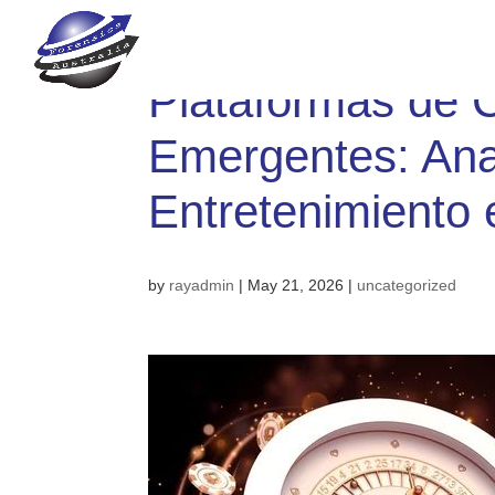
Plataformas de C
Emergentes: Ana
Entretenimiento 
by
rayadmin
|
May 21, 2026
|
uncategorized