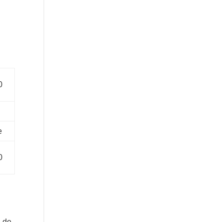
0
e
0
n de