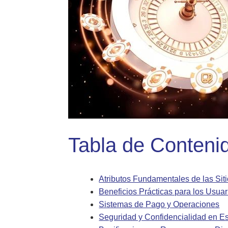
Tabla de Conteni
Atributos Fundamentales de las Siti
Beneficios Prácticas para los Usuar
Sistemas de Pago y Operaciones
Seguridad y Confidencialidad en 