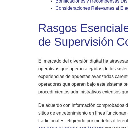
Bonificaciones y Recompensas Dis
Consideraciones Relevantes al Ele
Rasgos Esenciales
de Supervisión C
El mercado del diversión digital ha atraves
operativas que operan alejadas de los sist
experiencias de apuestas avanzadas carentes
operadores que operan bajo este sistema pr
procedimientos administrativos extensos qu
De acuerdo con información comprobados de 
sitios de entretenimiento en línea funcionan
tradicionales, eligiendo por modelos diferen