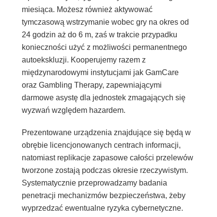
miesiąca. Możesz również aktywować
tymczasową wstrzymanie wobec gry na okres od
24 godzin aż do 6 m, zaś w trakcie przypadku
konieczności użyć z możliwości permanentnego
autoekskluzji. Kooperujemy razem z
międzynarodowymi instytucjami jak GamCare
oraz Gambling Therapy, zapewniającymi
darmowe asystę dla jednostek zmagających się
wyzwań względem hazardem.
Prezentowane urządzenia znajdujące się będą w
obrębie licencjonowanych centrach informacji,
natomiast replikacje zapasowe całości przelewów
tworzone zostają podczas okresie rzeczywistym.
Systematycznie przeprowadzamy badania
penetracji mechanizmów bezpieczeństwa, żeby
wyprzedzać ewentualne ryzyka cybernetyczne.