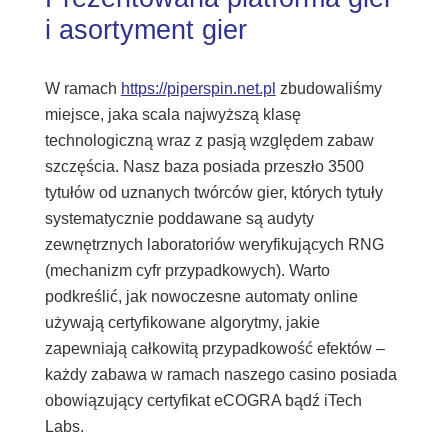
i asortyment gier
W ramach
https://piperspin.net.pl
zbudowaliśmy
miejsce, jaka scala najwyższą klasę
technologiczną wraz z pasją względem zabaw
szczęścia. Nasz baza posiada przeszło 3500
tytułów od uznanych twórców gier, których tytuły
systematycznie poddawane są audyty
zewnętrznych laboratoriów weryfikujących RNG
(mechanizm cyfr przypadkowych). Warto
podkreślić, jak nowoczesne automaty online
używają certyfikowane algorytmy, jakie
zapewniają całkowitą przypadkowość efektów –
każdy zabawa w ramach naszego casino posiada
obowiązujący certyfikat eCOGRA bądź iTech
Labs.