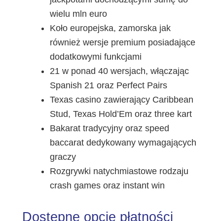
wielu mln euro
Koło europejska, zamorska jak
również wersje premium posiadające
dodatkowymi funkcjami
21 w ponad 40 wersjach, włączając
Spanish 21 oraz Perfect Pairs
Texas casino zawierający Caribbean
Stud, Texas Hold’Em oraz three kart
Bakarat tradycyjny oraz speed
baccarat dedykowany wymagających
graczy
Rozgrywki natychmiastowe rodzaju
crash games oraz instant win
Dostępne opcje płatności