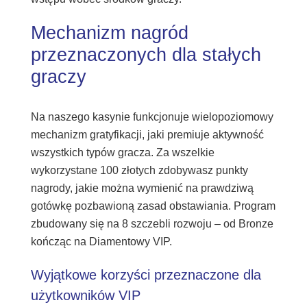
Mechanizm nagród
przeznaczonych dla stałych
graczy
Na naszego kasynie funkcjonuje wielopoziomowy
mechanizm gratyfikacji, jaki premiuje aktywność
wszystkich typów gracza. Za wszelkie
wykorzystane 100 złotych zdobywasz punkty
nagrody, jakie można wymienić na prawdziwą
gotówkę pozbawioną zasad obstawiania. Program
zbudowany się na 8 szczebli rozwoju – od Bronze
kończąc na Diamentowy VIP.
Wyjątkowe korzyści przeznaczone dla
użytkowników VIP