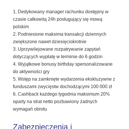
Dedykowany manager rachunku dostępny w
czasie całkowitą 24h posługujący się mową
polskim
Podniesione maksima transakcji dziennych
zwiększone nawet dziesięciokrotnie
Uprzywilejowane rozpatrywanie zapytań
dotyczących wypłatę w terminie do 6 godzin
Wyjątkowe bonusy birthday spersonalizowane
do aktywności gry
Wstęp na zamknięte wydarzenia ekskluzywne z
funduszami zwycięstw dochodzącymi 100 000 zł
Cashback każdego tygodnia maksimum 20%
oparty na strat netto pozbawiony żadnych
wymagań obrotu
Zabezpieczenia i