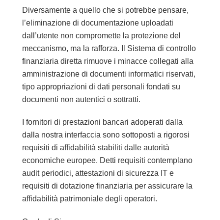
Diversamente a quello che si potrebbe pensare,
l’eliminazione di documentazione uploadati
dall’utente non compromette la protezione del
meccanismo, ma la rafforza. Il Sistema di controllo
finanziaria diretta rimuove i minacce collegati alla
amministrazione di documenti informatici riservati,
tipo appropriazioni di dati personali fondati su
documenti non autentici o sottratti.
I fornitori di prestazioni bancari adoperati dalla
dalla nostra interfaccia sono sottoposti a rigorosi
requisiti di affidabilità stabiliti dalle autorità
economiche europee. Detti requisiti contemplano
audit periodici, attestazioni di sicurezza IT e
requisiti di dotazione finanziaria per assicurare la
affidabilità patrimoniale degli operatori.