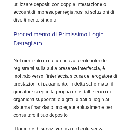
utilizzare depositi con doppia intestazione o
account di impresa per registrarsi ai soluzioni di
divertimento singolo.
Procedimento di Primissimo Login
Dettagliato
Nel momento in cui un nuovo utente intende
registrarsi sulla sulla presente interfaccia, è
inoltrato verso l’interfaccia sicura del erogatore di
prestazioni di pagamento. In detta schermata, il
giocatore sceglie la propria ente dall’elenco di
organismi supportati e digita le dati di login al
sistema finanziario impiegate abitualmente per
consultare il suo deposito.
Il fornitore di servizi verifica il cliente senza