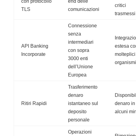
con protocollo
end delle
critici
TLS
comunicazioni
trasmessi
Connessione
senza
Integrazi
intermediari
API Banking
estesa co
con sopra
Incorporate
molteplici
3000 enti
organismi
dell’Unione
Europea
Trasferimento
denaro
Disponibil
Ritiri Rapidi
istantaneo sul
denaro in
deposito
alcuni min
personale
Operazioni
Rimozion