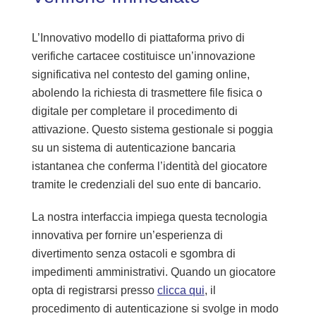
L’Innovativo modello di piattaforma privo di
verifiche cartacee costituisce un’innovazione
significativa nel contesto del gaming online,
abolendo la richiesta di trasmettere file fisica o
digitale per completare il procedimento di
attivazione. Questo sistema gestionale si poggia
su un sistema di autenticazione bancaria
istantanea che conferma l’identità del giocatore
tramite le credenziali del suo ente di bancario.
La nostra interfaccia impiega questa tecnologia
innovativa per fornire un’esperienza di
divertimento senza ostacoli e sgombra di
impedimenti amministrativi. Quando un giocatore
opta di registrarsi presso
clicca qui
, il
procedimento di autenticazione si svolge in modo