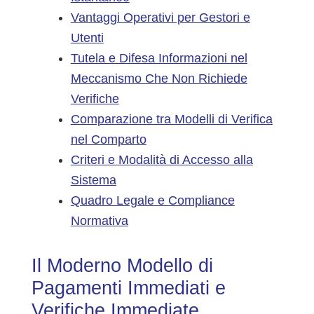
Vantaggi Operativi per Gestori e
Utenti
Tutela e Difesa Informazioni nel
Meccanismo Che Non Richiede
Verifiche
Comparazione tra Modelli di Verifica
nel Comparto
Criteri e Modalità di Accesso alla
Sistema
Quadro Legale e Compliance
Normativa
Il Moderno Modello di
Pagamenti Immediati e
Verifiche Immediate