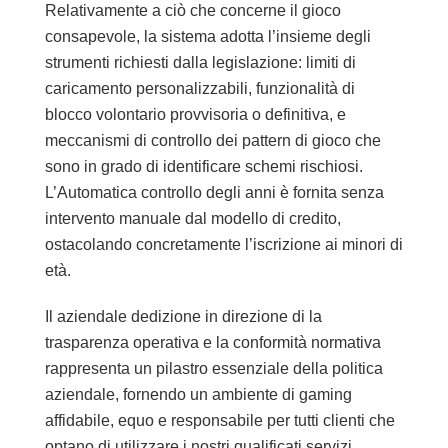
Relativamente a ciò che concerne il gioco
consapevole, la sistema adotta l’insieme degli
strumenti richiesti dalla legislazione: limiti di
caricamento personalizzabili, funzionalità di
blocco volontario provvisoria o definitiva, e
meccanismi di controllo dei pattern di gioco che
sono in grado di identificare schemi rischiosi.
L’Automatica controllo degli anni è fornita senza
intervento manuale dal modello di credito,
ostacolando concretamente l’iscrizione ai minori di
età.
Il aziendale dedizione in direzione di la
trasparenza operativa e la conformità normativa
rappresenta un pilastro essenziale della politica
aziendale, fornendo un ambiente di gaming
affidabile, equo e responsabile per tutti clienti che
optano di utilizzare i nostri qualificati servizi