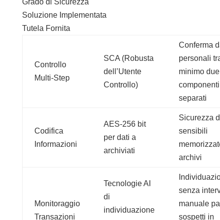
Grado di Sicurezza
Soluzione Implementata
Tutela Fornita
Conferma d
SCA (Robusta
personali tr
Controllo
dell’Utente
minimo due
Multi-Step
Controllo)
componenti
separati
Sicurezza d
AES-256 bit
Codifica
sensibili
per dati a
Informazioni
memorizzat
archiviati
archivi
Individuazi
Tecnologie AI
senza inter
di
Monitoraggio
manuale pa
individuazione
Transazioni
sospetti in