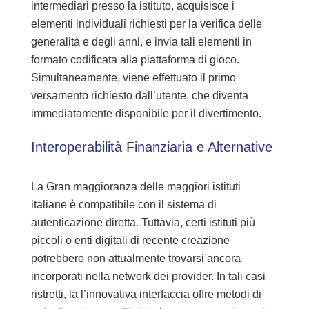
intermediari presso la istituto, acquisisce i
elementi individuali richiesti per la verifica delle
generalità e degli anni, e invia tali elementi in
formato codificata alla piattaforma di gioco.
Simultaneamente, viene effettuato il primo
versamento richiesto dall’utente, che diventa
immediatamente disponibile per il divertimento.
Interoperabilità Finanziaria e Alternative
La Gran maggioranza delle maggiori istituti
italiane è compatibile con il sistema di
autenticazione diretta. Tuttavia, certi istituti più
piccoli o enti digitali di recente creazione
potrebbero non attualmente trovarsi ancora
incorporati nella network dei provider. In tali casi
ristretti, la l’innovativa interfaccia offre metodi di