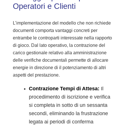
Operatori e Clienti
L’implementazione del modello che non richiede
documenti comporta vantaggi concreti per
entrambe le controparti interessate nella rapporto
di gioco. Dal lato operativo, la contrazione del
carico gestionale relativo alla amministrazione
delle verifiche documentali permette di allocare
energie in direzione di il potenziamento di altri
aspetti del prestazione.
Contrazione Tempi di Attesa:
Il
procedimento di iscrizione e verifica
si completa in sotto di un sessanta
secondi, eliminando la frustrazione
legata ai periodi di conferma