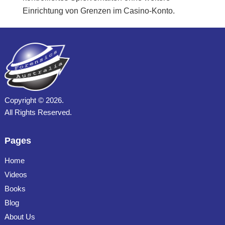
Einrichtung von Grenzen im Casino-Konto.
Copyright ©
2026.
All Rights Reserved.
Pages
Home
Videos
Books
Blog
About Us