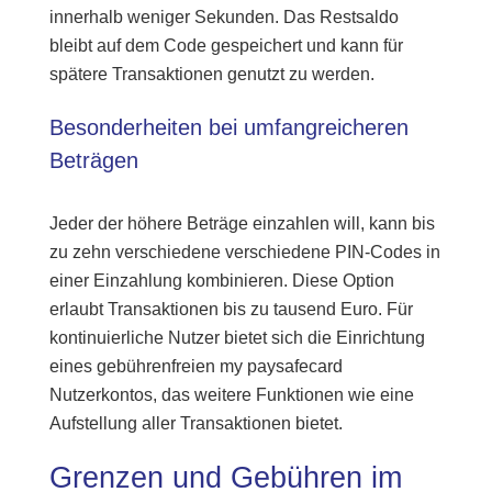
innerhalb weniger Sekunden. Das Restsaldo
bleibt auf dem Code gespeichert und kann für
spätere Transaktionen genutzt zu werden.
Besonderheiten bei umfangreicheren
Beträgen
Jeder der höhere Beträge einzahlen will, kann bis
zu zehn verschiedene verschiedene PIN-Codes in
einer Einzahlung kombinieren. Diese Option
erlaubt Transaktionen bis zu tausend Euro. Für
kontinuierliche Nutzer bietet sich die Einrichtung
eines gebührenfreien my paysafecard
Nutzerkontos, das weitere Funktionen wie eine
Aufstellung aller Transaktionen bietet.
Grenzen und Gebühren im