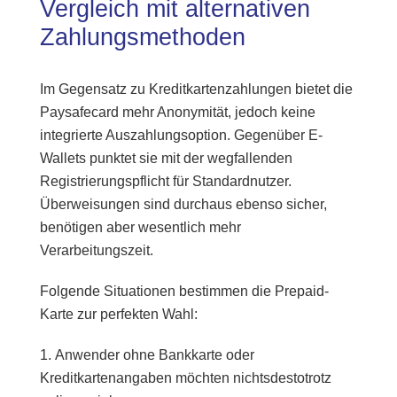
Vergleich mit alternativen
Zahlungsmethoden
Im Gegensatz zu Kreditkartenzahlungen bietet die
Paysafecard mehr Anonymität, jedoch keine
integrierte Auszahlungsoption. Gegenüber E-
Wallets punktet sie mit der wegfallenden
Registrierungspflicht für Standardnutzer.
Überweisungen sind durchaus ebenso sicher,
benötigen aber wesentlich mehr
Verarbeitungszeit.
Folgende Situationen bestimmen die Prepaid-
Karte zur perfekten Wahl:
Anwender ohne Bankkarte oder
Kreditkartenangaben möchten nichtsdestotrotz