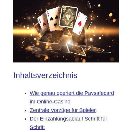
Inhaltsverzeichnis
Wie genau operiert die Paysafecard
im Online-Casino
Zentrale Vorzüge für Spieler
Der Einzahlungsablauf Schritt für
Schritt