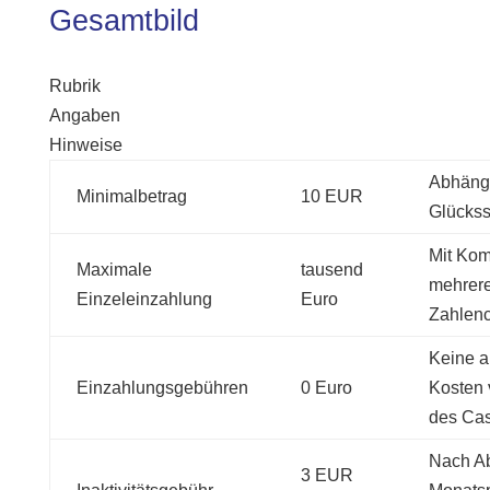
Gesamtbild
Rubrik
Angaben
Hinweise
Abhäng
Minimalbetrag
10 EUR
Glückss
Mit Kom
Maximale
tausend
mehrere
Einzeleinzahlung
Euro
Zahlen
Keine a
Einzahlungsgebühren
0 Euro
Kosten 
des Ca
Nach Ab
3 EUR