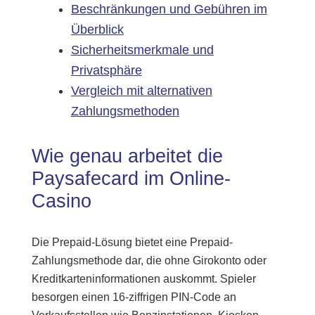
Beschränkungen und Gebühren im
Überblick
Sicherheitsmerkmale und
Privatsphäre
Vergleich mit alternativen
Zahlungsmethoden
Wie genau arbeitet die
Paysafecard im Online-
Casino
Die Prepaid-Lösung bietet eine Prepaid-
Zahlungsmethode dar, die ohne Girokonto oder
Kreditkarteninformationen auskommt. Spieler
besorgen einen 16-ziffrigen PIN-Code an