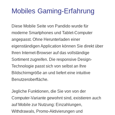
Mobiles Gaming-Erfahrung
Diese Mobile Seite von Pandido wurde für
moderne Smartphones und Tablet-Computer
angepasst. Ohne Herunterladen einer
eigenständigen Application können Sie direkt über
Ihren Internet-Browser auf das vollständige
Sortiment zugreifen. Die responsive Design-
Technologie passt sich von selbst an Ihre
Bildschirmgröße an und liefert eine intuitive
Benutzeroberfläche.
Jegliche Funktionen, die Sie von von der
Computer-Variante gewohnt sind, existieren auch
auf Mobile zur Nutzung: Einzahlungen,
Withdrawals, Promo-Aktivierungen und