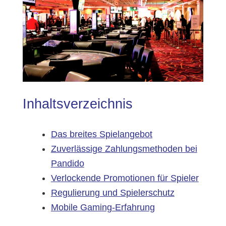
Inhaltsverzeichnis
Das breites Spielangebot
Zuverlässige Zahlungsmethoden bei
Pandido
Verlockende Promotionen für Spieler
Regulierung und Spielerschutz
Mobile Gaming-Erfahrung