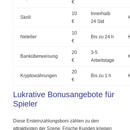
€
10
Innerhalb
Skrill
€
24 Std
10
Neteller
Bis zu 24 h
€
20
3-5
Banküberweisung
€
Arbeitstage
20
Kryptowährungen
Bis zu 1 h
€
Lukrative Bonusangebote für
Spieler
Diese Ersteinzahlungsboni zählen zu den
attraktivsten der Szene. Frische Kunden kriegen