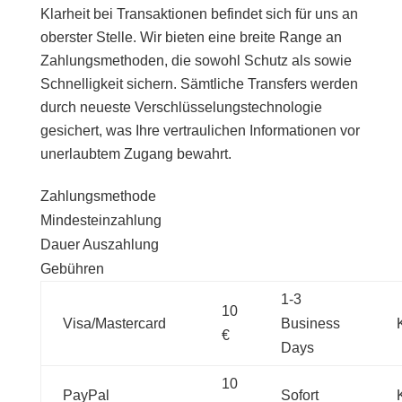
Klarheit bei Transaktionen befindet sich für uns an
oberster Stelle. Wir bieten eine breite Range an
Zahlungsmethoden, die sowohl Schutz als sowie
Schnelligkeit sichern. Sämtliche Transfers werden
durch neueste Verschlüsselungstechnologie
gesichert, was Ihre vertraulichen Informationen vor
unerlaubtem Zugang bewahrt.
Zahlungsmethode
Mindesteinzahlung
Dauer Auszahlung
Gebühren
1-3
10
Visa/Mastercard
Business
€
Days
10
PayPal
Sofort