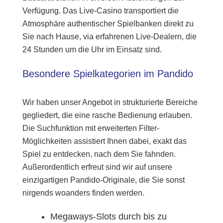
Verfügung. Das Live-Casino transportiert die
Atmosphäre authentischer Spielbanken direkt zu
Sie nach Hause, via erfahrenen Live-Dealern, die
24 Stunden um die Uhr im Einsatz sind.
Besondere Spielkategorien im Pandido
Wir haben unser Angebot in strukturierte Bereiche
gegliedert, die eine rasche Bedienung erlauben.
Die Suchfunktion mit erweiterten Filter-
Möglichkeiten assistiert Ihnen dabei, exakt das
Spiel zu entdecken, nach dem Sie fahnden.
Außerordentlich erfreut sind wir auf unsere
einzigartigen Pandido-Originale, die Sie sonst
nirgends woanders finden werden.
Megaways-Slots durch bis zu