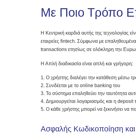
Με Ποιο Τρόπο Επι
Η Κεντρική καρδιά αυτής της τεχνολογίας εί
εταιρείες fintech. Σύμφωνα με επαληθευμένα
transactions ετησίως σε ολόκληρη την Ευρω
Η Απλή διαδικασία είναι απλή και γρήγορη:
Ο χρήστης διαλέγει την κατάθεση μέσω τ
Συνδέεται με το online banking του
Το σύστημα επαληθεύει την ταυτότητα αυ
Δημιουργείται λογαριασμός και η deposit
Ο κάθε χρήστης μπορεί να ξεκινήσει να π
Ασφαλής Κωδικοποίηση και