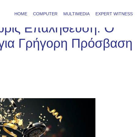
HOME
COMPUTER
MULTIMEDIA
EXPERT WITNESS
ωρίς Επαλήθευση: Ο
για Γρήγορη Πρόσβαση