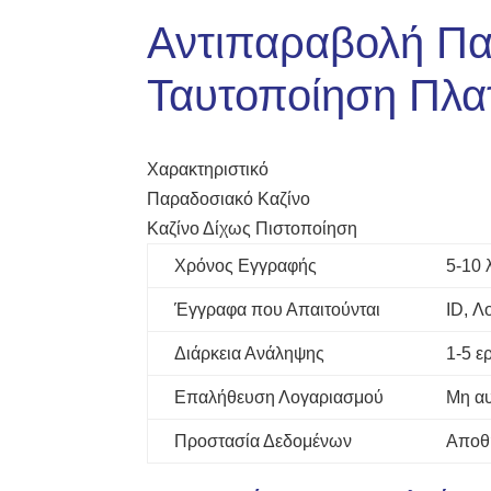
Αντιπαραβολή Πα
Ταυτοποίηση Πλ
Χαρακτηριστικό
Παραδοσιακό Καζίνο
Καζίνο Δίχως Πιστοποίηση
Χρόνος Εγγραφής
5-10 
Έγγραφα που Απαιτούνται
ID, 
Διάρκεια Ανάληψης
1-5 ε
Επαλήθευση Λογαριασμού
Μη αυ
Προστασία Δεδομένων
Αποθή