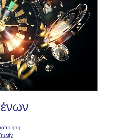
μένων
στοποίηση
rustly