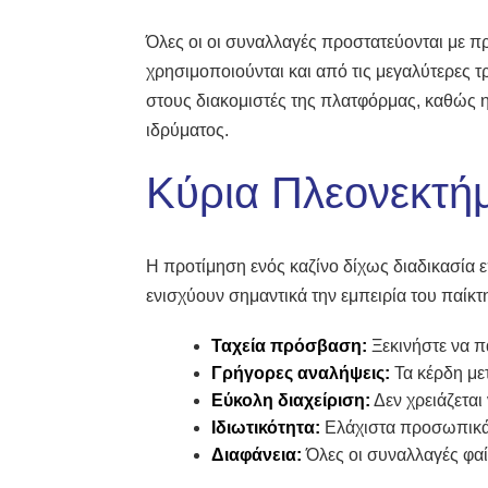
Όλες οι οι συναλλαγές προστατεύονται με 
χρησιμοποιούνται και από τις μεγαλύτερες
στους διακομιστές της πλατφόρμας, καθώς 
ιδρύματος.
Κύρια Πλεονεκτήμ
Η προτίμηση ενός καζίνο δίχως διαδικασία
ενισχύουν σημαντικά την εμπειρία του παίκτ
Ταχεία πρόσβαση:
Ξεκινήστε να πα
Γρήγορες αναλήψεις:
Τα κέρδη με
Εύκολη διαχείριση:
Δεν χρειάζετα
Ιδιωτικότητα:
Ελάχιστα προσωπικά 
Διαφάνεια:
Όλες οι συναλλαγές φαί