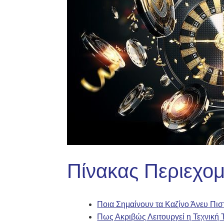
Πίνακας Περιεχο
Ποια Σημαίνουν τα Καζίνο Άνευ Πι
Πως Ακριβώς Λειτουργεί η Τεχνική T