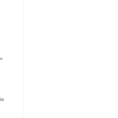
ον
εία