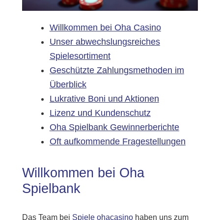
Willkommen bei Oha Casino
Unser abwechslungsreiches
Spielesortiment
Geschützte Zahlungsmethoden im
Überblick
Lukrative Boni und Aktionen
Lizenz und Kundenschutz
Oha Spielbank Gewinnerberichte
Oft aufkommende Fragestellungen
Willkommen bei Oha
Spielbank
Das Team bei
Spiele ohacasino
haben uns zum