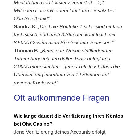
Moolah hat mein Existenz verändert – 1,2
Millionen Euro mit einem fünf Euro Einsatz bei
Oha Spielbank!”
Sandra K.
„Die Live-Roulette-Tische sind einfach
fantastisch, und nach 3 Stunden konnte ich mit
8.500€ Gewinn mein Spielerkonto verlassen.”
Thomas B.
„Beim jede Woche stattfindenden
Turnier habe ich den dritten Platz belegt und
2.000€ eingestrichen – jenes Tollste ist, dass die
Überweisung innerhalb von 12 Stunden auf
meinem Konto war!”
Oft aufkommende Fragen
Wie lange dauert die Verifizierung Ihres Kontos
bei Oha Casino?
Jene Verifizierung deines Accounts erfolgt