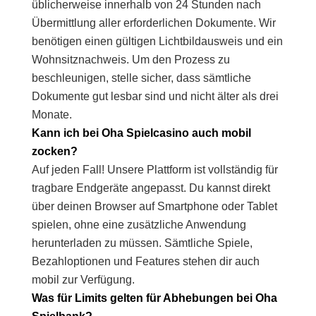
üblicherweise innerhalb von 24 Stunden nach
Übermittlung aller erforderlichen Dokumente. Wir
benötigen einen gültigen Lichtbildausweis und ein
Wohnsitznachweis. Um den Prozess zu
beschleunigen, stelle sicher, dass sämtliche
Dokumente gut lesbar sind und nicht älter als drei
Monate.
Kann ich bei Oha Spielcasino auch mobil
zocken?
Auf jeden Fall! Unsere Plattform ist vollständig für
tragbare Endgeräte angepasst. Du kannst direkt
über deinen Browser auf Smartphone oder Tablet
spielen, ohne eine zusätzliche Anwendung
herunterladen zu müssen. Sämtliche Spiele,
Bezahloptionen und Features stehen dir auch
mobil zur Verfügung.
Was für Limits gelten für Abhebungen bei Oha