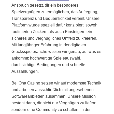
Anspruch gesetzt, dir ein besonderes
Spielvergnügen zu ermöglichen, das Aufregung,
Transparenz und Bequemlichkeit vereint. Unsere
Plattform wurde speziell dafür konzipiert, sowohl
routinierten Zockern als auch Einsteigern ein
sicheres und vergnügliches Umfeld zu kreieren.
Mit langjähriger Erfahrung in der digitalen
Glücksspielbranche wissen wir genau, auf was es
ankommt: hochwertige Spieleauswahl,
durchsichtige Bedingungen und schnelle
Auszahlungen.
Bei Oha Casino setzen wir auf modernste Technik
und arbeiten ausschließlich mit angesehenen
Softwareanbietern zusammen. Unsere Mission
besteht darin, dir nicht nur Vergnügen zu liefern,
sondern eine Community zu schaffen, in der