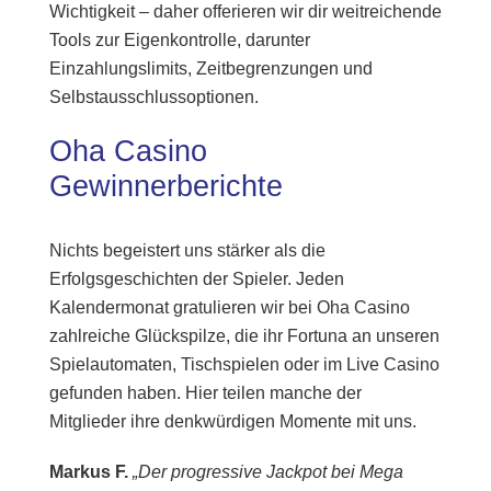
Wichtigkeit – daher offerieren wir dir weitreichende
Tools zur Eigenkontrolle, darunter
Einzahlungslimits, Zeitbegrenzungen und
Selbstausschlussoptionen.
Oha Casino
Gewinnerberichte
Nichts begeistert uns stärker als die
Erfolgsgeschichten der Spieler. Jeden
Kalendermonat gratulieren wir bei Oha Casino
zahlreiche Glückspilze, die ihr Fortuna an unseren
Spielautomaten, Tischspielen oder im Live Casino
gefunden haben. Hier teilen manche der
Mitglieder ihre denkwürdigen Momente mit uns.
Markus F.
„Der progressive Jackpot bei Mega