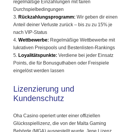
regelmäßige Einzahlungen mit fairen
Durchspielbedingungen
Rückzahlungsprogramm:
Wir geben dir einen
Anteil deiner Verluste zurück – bis zu zu 15% je
nach VIP-Status
Wettbewerbe:
Regelmäßige Wettbewerbe mit
lukrativen Preispools und Bestenlisten-Rankings
Loyalitätspunkte:
Verdiene bei jeder Einsatz
Points, die für Bonusguthaben oder Freispiele
eingelöst werden lassen
Lizenzierung und
Kundenschutz
Oha Casino operiert unter einer offiziellen
Glücksspiellizenz, die von der Malta Gaming
Behörde (MGA) ausgestellt wurde. Jene Lizenz