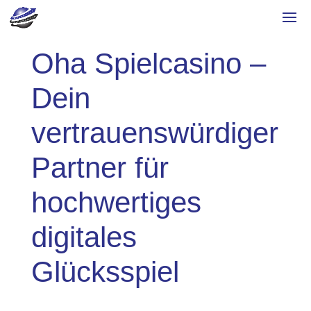
Oha Spielcasino –
Dein
vertrauenswürdiger
Partner für
hochwertiges
digitales
Glücksspiel