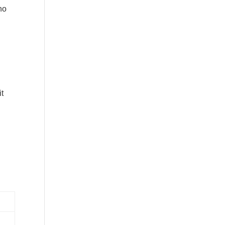
no
it