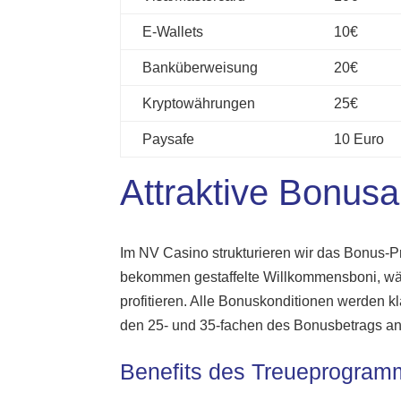
E-Wallets
10€
Banküberweisung
20€
Kryptowährungen
25€
Paysafe
10 Euro
Attraktive Bonusa
Im NV Casino strukturieren wir das Bonus-Pr
bekommen gestaffelte Willkommensboni, 
profitieren. Alle Bonuskonditionen werden 
den 25- und 35-fachen des Bonusbetrags an
Benefits des Treueprogram