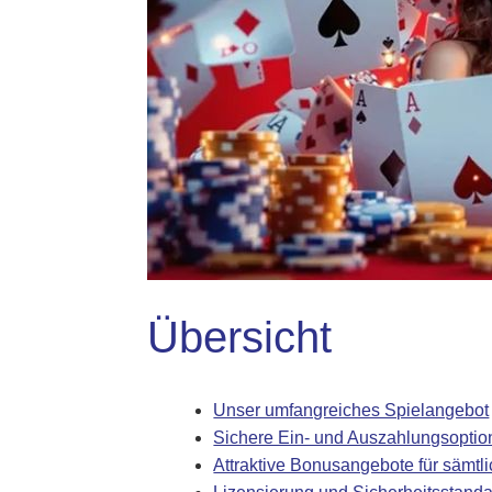
Übersicht
Unser umfangreiches Spielangebot
Sichere Ein- und Auszahlungsopti
Attraktive Bonusangebote für sämtli