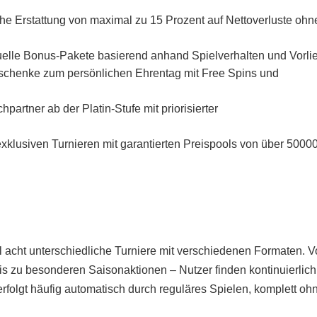
e Erstattung von maximal zu 15 Prozent auf Nettoverluste ohn
uelle Bonus-Pakete basierend anhand Spielverhalten und Vorli
schenke zum persönlichen Ehrentag mit Free Spins und
partner ab der Platin-Stufe mit priorisierter
klusiven Turnieren mit garantierten Preispools von über 5000
l acht unterschiedliche Turniere mit verschiedenen Formaten. 
s zu besonderen Saisonaktionen – Nutzer finden kontinuierlich
folgt häufig automatisch durch reguläres Spielen, komplett oh