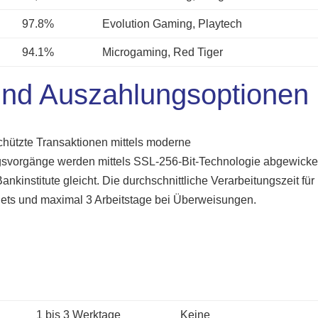
97.8%
Evolution Gaming, Playtech
94.1%
Microgaming, Red Tiger
und Auszahlungsoptionen
chützte Transaktionen mittels moderne
gsvorgänge werden mittels SSL-256-Bit-Technologie abgewickel
nkinstitute gleicht. Die durchschnittliche Verarbeitungszeit für
lets und maximal 3 Arbeitstage bei Überweisungen.
1 bis 3 Werktage
Keine