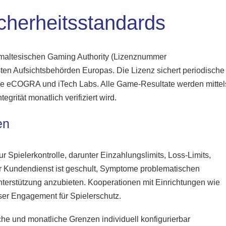
cherheitsstandards
r maltesischen Gaming Authority (Lizenznummer
en Aufsichtsbehörden Europas. Die Lizenz sichert periodische
ie eCOGRA und iTech Labs. Alle Game-Resultate werden mittel
grität monatlich verifiziert wird.
en
Spielerkontrolle, darunter Einzahlungslimits, Loss-Limits,
r Kundendienst ist geschult, Symptome problematischen
nterstützung anzubieten. Kooperationen mit Einrichtungen wie
 Engagement für Spielerschutz.
he und monatliche Grenzen individuell konfigurierbar