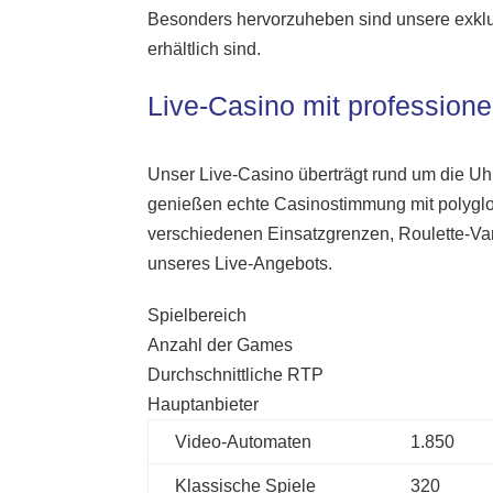
Besonders hervorzuheben sind unsere exklu
erhältlich sind.
Live-Casino mit professione
Unser Live-Casino überträgt rund um die Uhr
genießen echte Casinostimmung mit polyglott
verschiedenen Einsatzgrenzen, Roulette-V
unseres Live-Angebots.
Spielbereich
Anzahl der Games
Durchschnittliche RTP
Hauptanbieter
Video-Automaten
1.850
Klassische Spiele
320