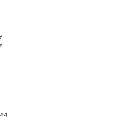
y
y
anej