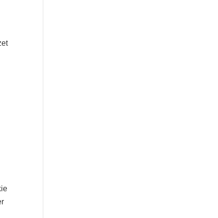
żet
kie
er