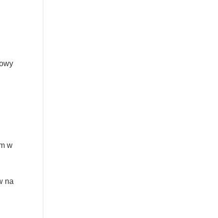
lowy
,
om w
w na