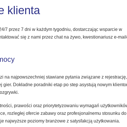
 klienta
4/7 przez 7 dni w każdym tygodniu, dostarczając wsparcie w
taktować się z nami przez chat na żywo, kwestionariusz e-mai
omocy
na najpowszechniej stawiane pytania związane z rejestrację
j gier. Dokładne poradniki etap po step asystują nowym klient
rozgrywki.
entności, prawości oraz priorytetyzowaniu wymagań użytkownikó
ce, rozległej ofercie zabawy oraz profesjonalnemu stosunku do
gruje najwyższe poziomy branżowe z satysfakcją użytkowania.