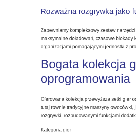
Rozważna rozgrywka jako f
Zapewniamy kompleksowy zestaw narzędzi do
maksymalne doładowań, czasowe blokady k
organizacjami pomagającymi jednostki z pr
Bogata kolekcja g
oprogramowania
Oferowana kolekcja przewyższa setki gier
tutaj równie tradycyjne maszyny owocówki,
rozgrywki, rozbudowanymi funkcjami dodat
Kategoria gier