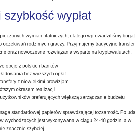
i szybkość wypłat
pieczonych wymian płatniczych, dlatego wprowadziliśmy bogat
 oczekiwań rodzimych graczy. Przyjmujemy tradycyjne transfer
iczne oraz nowoczesne rozwiązania wsparte na kryptowalutach.
owe opcje z polskich banków
doładowania bez wyższych opłat
ransfery z niewielkimi prowizjami
rótszym okresem realizacji
 użytkowników preferujących większą zarządzanie budżetu
wymaga standardowej papierów sprawdzającej tożsamość. Po ud
rów wychodzących jest wykonywana w ciągu 24-48 godzin, a w
nie znacznie szybciej.