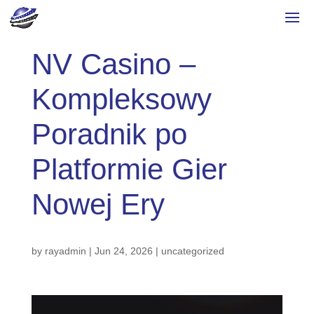
NV Casino –
Kompleksowy
Poradnik po
Platformie Gier
Nowej Ery
by
rayadmin
|
Jun 24, 2026
|
uncategorized