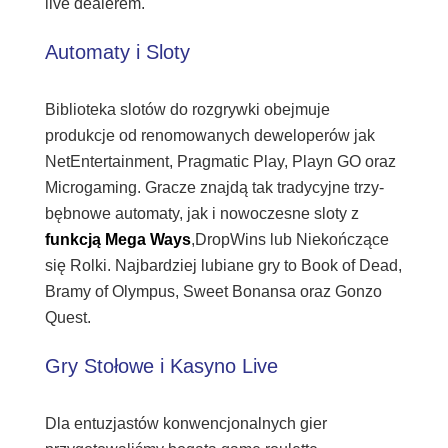
live dealerem.
Automaty i Sloty
Biblioteka slotów do rozgrywki obejmuje
produkcje od renomowanych deweloperów jak
NetEntertainment, Pragmatic Play, Playn GO oraz
Microgaming. Gracze znajdą tak tradycyjne trzy-
bębnowe automaty, jak i nowoczesne sloty z
funkcją Mega Ways
,DropWins lub Niekończące
się Rolki. Najbardziej lubiane gry to Book of Dead,
Bramy of Olympus, Sweet Bonansa oraz Gonzo
Quest.
Gry Stołowe i Kasyno Live
Dla entuzjastów konwencjonalnych gier