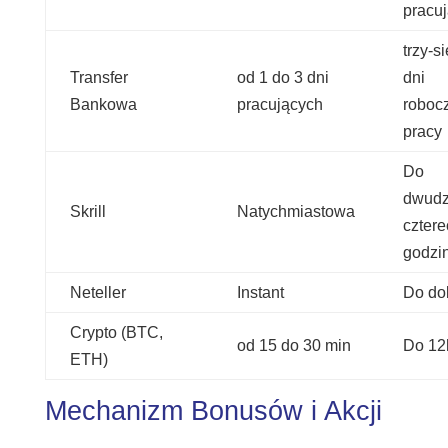
pracu
trzy-s
Transfer
od 1 do 3 dni
dni
Bankowa
pracujących
roboc
pracy
Do
dwudz
Skrill
Natychmiastowa
cztere
godzi
Neteller
Instant
Do do
Crypto (BTC,
od 15 do 30 min
Do 12
ETH)
Mechanizm Bonusów i Akcji