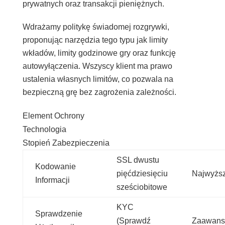
prywatnych oraz transakcji pieniężnych.
Wdrażamy politykę świadomej rozgrywki,
proponując narzędzia tego typu jak limity
wkładów, limity godzinowe gry oraz funkcję
autowyłączenia. Wszyscy klient ma prawo
ustalenia własnych limitów, co pozwala na
bezpieczną grę bez zagrożenia zależności.
Element Ochrony
Technologia
Stopień Zabezpieczenia
SSL dwustu
Kodowanie
pięćdziesięciu
Najwyżs
Informacji
sześciobitowe
KYC
Sprawdzenie
(Sprawdź
Zaawans