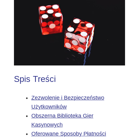
Spis Treści
Zezwolenie i Bezpieczeństwo
Użytkowników
Obszerna Biblioteka Gier
Kasynowych
Oferowane Sposoby Płatności