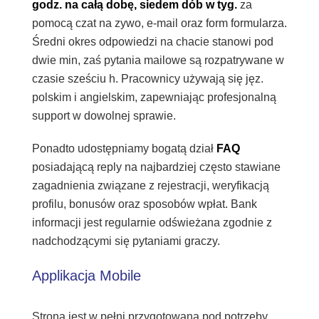
godz. na całą dobę, siedem dób w tyg.
za
pomocą czat na zywo, e-mail oraz form formularza.
Średni okres odpowiedzi na chacie stanowi pod
dwie min, zaś pytania mailowe są rozpatrywane w
czasie sześciu h. Pracownicy używają się jęz.
polskim i angielskim, zapewniając profesjonalną
support w dowolnej sprawie.
Ponadto udostępniamy bogatą dział
FAQ
posiadającą reply na najbardziej często stawiane
zagadnienia związane z rejestracji, weryfikacją
profilu, bonusów oraz sposobów wpłat. Bank
informacji jest regularnie odświeżana zgodnie z
nadchodzącymi się pytaniami graczy.
Applikacja Mobile
Strona jest w pełni przygotowana pod potrzeby