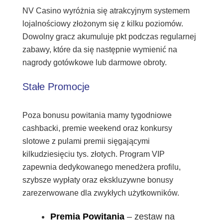
NV Casino wyróżnia się atrakcyjnym systemem
lojalnościowy złożonym się z kilku poziomów.
Dowolny gracz akumuluje pkt podczas regularnej
zabawy, które da się następnie wymienić na
nagrody gotówkowe lub darmowe obroty.
Stałe Promocje
Poza bonusu powitania mamy tygodniowe
cashbacki, premie weekend oraz konkursy
slotowe z pulami premii sięgającymi
kilkudziesięciu tys. złotych. Program VIP
zapewnia dedykowanego menedżera profilu,
szybsze wypłaty oraz ekskluzywne bonusy
zarezerwowane dla zwykłych użytkowników.
Premia Powitania
– zestaw na