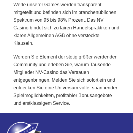
Werte unserer Games werden transparent
mitgeteilt und befinden sich im branchenüblichen
Spektrum von 95 bis 98% Prozent. Das NV
Casino bindet sich zu fairen Handelspraktiken und
klaren Allgemeinen AGB ohne versteckte
Klauseln.
Werden Sie Element der stetig größer werdenden
Community und erleben Sie, warum Tausende
Mitglieder NV-Casino das Vertrauen
entgegenbringen. Melden Sie sich sofort ein und
entdecken Sie eine Universum voller spannender
Spielmöglichkeiten, profitabler Bonusangebote
und erstklassigem Service.