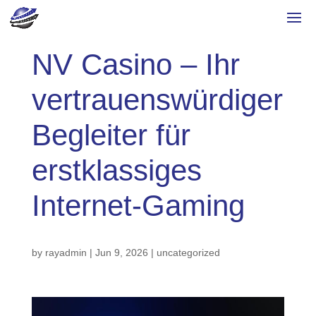
NV Casino – Ihr
vertrauenswürdiger
Begleiter für
erstklassiges
Internet-Gaming
by
rayadmin
|
Jun 9, 2026
|
uncategorized