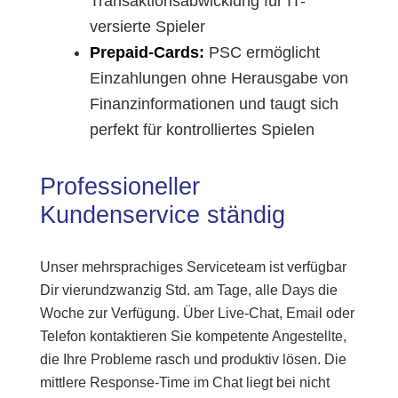
Transaktionsabwicklung für IT-
versierte Spieler
Prepaid-Cards:
PSC ermöglicht
Einzahlungen ohne Herausgabe von
Finanzinformationen und taugt sich
perfekt für kontrolliertes Spielen
Professioneller
Kundenservice ständig
Unser mehrsprachiges Serviceteam ist verfügbar
Dir vierundzwanzig Std. am Tage, alle Days die
Woche zur Verfügung. Über Live-Chat, Email oder
Telefon kontaktieren Sie kompetente Angestellte,
die Ihre Probleme rasch und produktiv lösen. Die
mittlere Response-Time im Chat liegt bei nicht