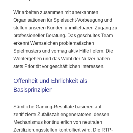
Wir arbeiten zusammen mit anerkannten
Organisationen für Spielsucht-Vorbeugung und
stellen unseren Kunden unmittelbaren Zugang zu
professioneller Beratung. Das geschultes Team
erkennt Warnzeichen problematischen
Spielmusters und vermag aktiv Hilfe liefern. Die
Wohlergehen und das Wohl der Nutzer haben
stets Priorität vor geschäftlichen Interessen.
Offenheit und Ehrlichkeit als
Basisprinzipien
Sämtliche Gaming-Resultate basieren auf
zertifizierte Zufallszahlengeneratoren, dessen
Mechanismus kontinuierlich von neutralen
Zertifizierungsstellen kontrolliert wird. Die RTP-