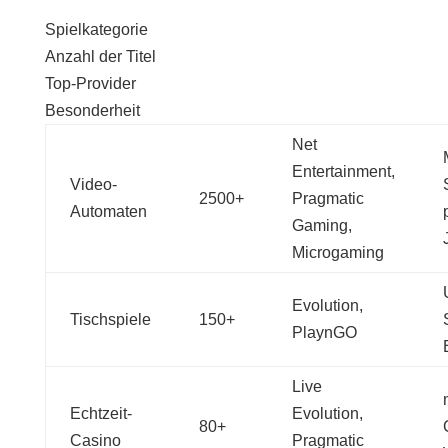
Spielkategorie
Anzahl der Titel
Top-Provider
Besonderheit
Net
Entertainment,
Video-
2500+
Pragmatic
Automaten
Gaming,
Microgaming
Evolution,
Tischspiele
150+
PlaynGO
Live
Echtzeit-
Evolution,
80+
Casino
Pragmatic