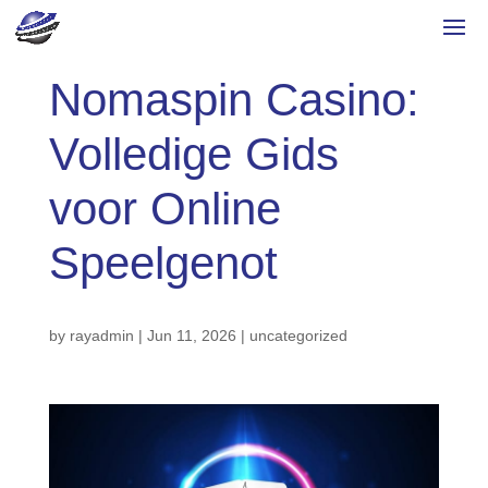
Nomaspin Casino:
Volledige Gids
voor Online
Speelgenot
by
rayadmin
|
Jun 11, 2026
|
uncategorized