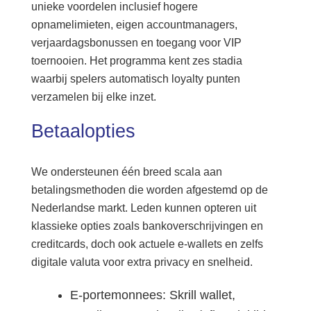
unieke voordelen inclusief hogere
opnamelimieten, eigen accountmanagers,
verjaardagsbonussen en toegang voor VIP
toernooien. Het programma kent zes stadia
waarbij spelers automatisch loyalty punten
verzamelen bij elke inzet.
Betaalopties
We ondersteunen één breed scala aan
betalingsmethoden die worden afgestemd op de
Nederlandse markt. Leden kunnen opteren uit
klassieke opties zoals bankoverschrijvingen en
creditcards, doch ook actuele e-wallets en zelfs
digitale valuta voor extra privacy en snelheid.
E-portemonnees: Skrill wallet,