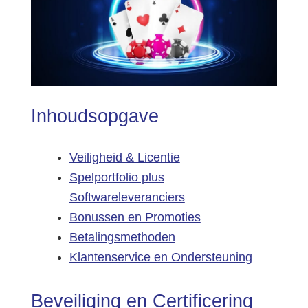
Inhoudsopgave
Veiligheid & Licentie
Spelportfolio plus
Softwareleveranciers
Bonussen en Promoties
Betalingsmethoden
Klantenservice en Ondersteuning
Beveiliging en Certificering