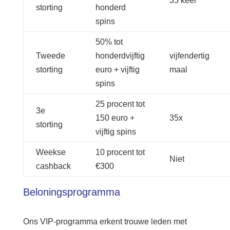
35 keer
storting
honderd
spins
50% tot
Tweede
honderdvijftig
vijfendertig
storting
euro + vijftig
maal
spins
25 procent tot
3e
150 euro +
35x
storting
vijftig spins
Weekse
10 procent tot
Niet
cashback
€300
Beloningsprogramma
Ons VIP-programma erkent trouwe leden met