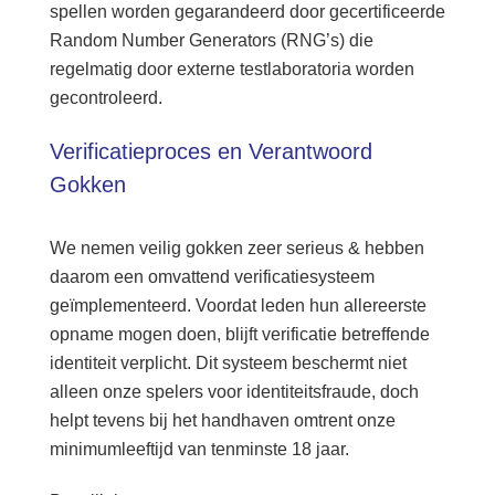
spellen worden gegarandeerd door gecertificeerde
Random Number Generators (RNG’s) die
regelmatig door externe testlaboratoria worden
gecontroleerd.
Verificatieproces en Verantwoord
Gokken
We nemen veilig gokken zeer serieus & hebben
daarom een omvattend verificatiesysteem
geïmplementeerd. Voordat leden hun allereerste
opname mogen doen, blijft verificatie betreffende
identiteit verplicht. Dit systeem beschermt niet
alleen onze spelers voor identiteitsfraude, doch
helpt tevens bij het handhaven omtrent onze
minimumleeftijd van tenminste 18 jaar.