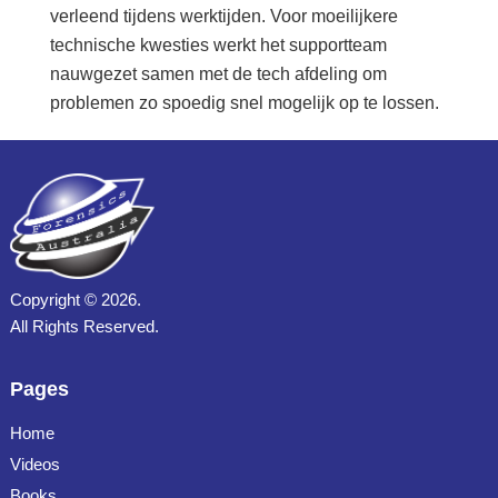
verleend tijdens werktijden. Voor moeilijkere
technische kwesties werkt het supportteam
nauwgezet samen met de tech afdeling om
problemen zo spoedig snel mogelijk op te lossen.
Copyright ©
2026.
All Rights Reserved.
Pages
Home
Videos
Books