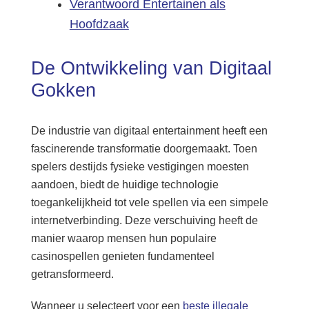
Verantwoord Entertainen als
Hoofdzaak
De Ontwikkeling van Digitaal
Gokken
De industrie van digitaal entertainment heeft een
fascinerende transformatie doorgemaakt. Toen
spelers destijds fysieke vestigingen moesten
aandoen, biedt de huidige technologie
toegankelijkheid tot vele spellen via een simpele
internetverbinding. Deze verschuiving heeft de
manier waarop mensen hun populaire
casinospellen genieten fundamenteel
getransformeerd.
Wanneer u selecteert voor een
beste illegale