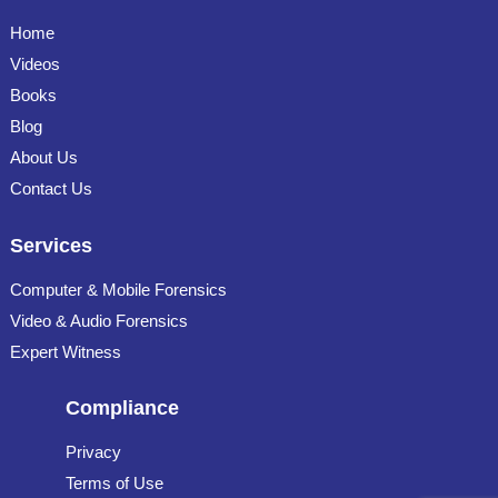
Home
Videos
Books
Blog
About Us
Contact Us
Services
Computer & Mobile Forensics
Video & Audio Forensics
Expert Witness
Compliance
Privacy
Terms of Use