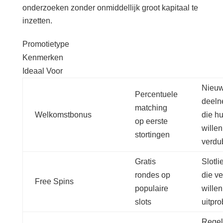
onderzoeken zonder onmiddellijk groot kapitaal te
inzetten.
Promotietype
Kenmerken
Ideaal Voor
Nieu
Percentuele
deeln
matching
Welkomstbonus
die h
op eerste
willen
stortingen
verdu
Gratis
Slotli
rondes op
die ve
Free Spins
populaire
willen
slots
uitpr
Regel