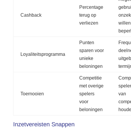
Percentage
gebru
Cashback
terug op
onzek
verliezen
willen
beper
Punten
Frequ
sparen voor
deeln
Loyaliteitsprogramma
unieke
uitge
beloningen
termij
Competitie
Compe
met overige
speler
Toernooien
spelers
van
voor
compe
beloningen
houd
Inzetvereisten Snappen