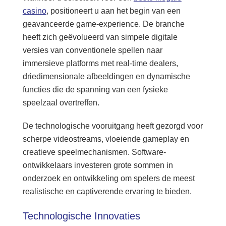
casino
, positioneert u aan het begin van een
geavanceerde game-experience. De branche
heeft zich geëvolueerd van simpele digitale
versies van conventionele spellen naar
immersieve platforms met real-time dealers,
driedimensionale afbeeldingen en dynamische
functies die de spanning van een fysieke
speelzaal overtreffen.
De technologische vooruitgang heeft gezorgd voor
scherpe videostreams, vloeiende gameplay en
creatieve speelmechanismen. Software-
ontwikkelaars investeren grote sommen in
onderzoek en ontwikkeling om spelers de meest
realistische en captiverende ervaring te bieden.
Technologische Innovaties