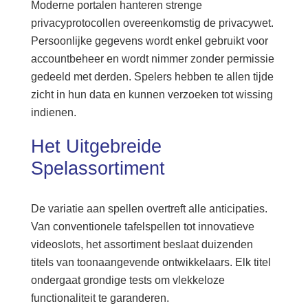
Moderne portalen hanteren strenge
privacyprotocollen overeenkomstig de privacywet.
Persoonlijke gegevens wordt enkel gebruikt voor
accountbeheer en wordt nimmer zonder permissie
gedeeld met derden. Spelers hebben te allen tijde
zicht in hun data en kunnen verzoeken tot wissing
indienen.
Het Uitgebreide
Spelassortiment
De variatie aan spellen overtreft alle anticipaties.
Van conventionele tafelspellen tot innovatieve
videoslots, het assortiment beslaat duizenden
titels van toonaangevende ontwikkelaars. Elk titel
ondergaat grondige tests om vlekkeloze
functionaliteit te garanderen.