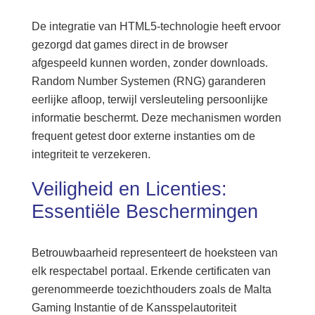
De integratie van HTML5-technologie heeft ervoor
gezorgd dat games direct in de browser
afgespeeld kunnen worden, zonder downloads.
Random Number Systemen (RNG) garanderen
eerlijke afloop, terwijl versleuteling persoonlijke
informatie beschermt. Deze mechanismen worden
frequent getest door externe instanties om de
integriteit te verzekeren.
Veiligheid en Licenties:
Essentiële Beschermingen
Betrouwbaarheid representeert de hoeksteen van
elk respectabel portaal. Erkende certificaten van
gerenommeerde toezichthouders zoals de Malta
Gaming Instantie of de Kansspelautoriteit