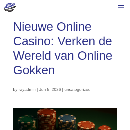
Nieuwe Online
Casino: Verken de
Wereld van Online
Gokken
by
rayadmin
|
Jun 5, 2026
|
uncategorized