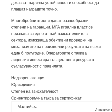
доказват парична устойчивост и способност да
плащат наградите точно.
Многобройните зони дават разнообразни
степени на гаранции. МГА игрална власт се
признава за едно от най-взискателните в
сектора, изискваща обективни проверки на
механизмите на произволни резултати на всеки
един 6 полугодие. Операторите с такива
лицензии инвестират съществени ресурси в
съгласуваност с правилата.
Надзорен агенция
Юрисдикция
Степен на взискателност
Ориентировъчна такса за сертификат
Малтийска
Изключи