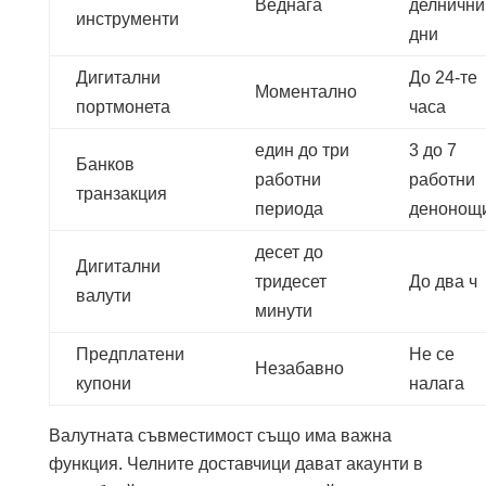
Веднага
делнични
инструменти
дни
Дигитални
До 24-те
Моментално
портмонета
часа
един до три
3 до 7
Банков
работни
работни
транзакция
периода
денонощ
десет до
Дигитални
тридесет
До два ч
валути
минути
Предплатени
Не се
Незабавно
купони
налага
Валутната съвместимост също има важна
функция. Челните доставчици дават акаунти в