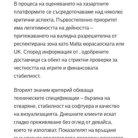
В процеса на оценяването на хазартните
платформите се съсредоточаваме над няколко
критични аспекта. Първостепенно приоритет
има легитимността на дейността –
притежаването на валидна разрешителна от
респектирана зона като Malta кюрасаоската или
UK. Според информация от , одобрените
доставчици са обект на стриктни проверки за
честността на игрите и финансовата
стабилност.
Вторият значим критерий обхваща
техническите спецификации – бързина на
отваряне, стабилност на софтуера и качество
на визуализацията. Днешните клиенти искат
гладко преживяване без оглед от девайса,
което те използват. Показателят на връщане