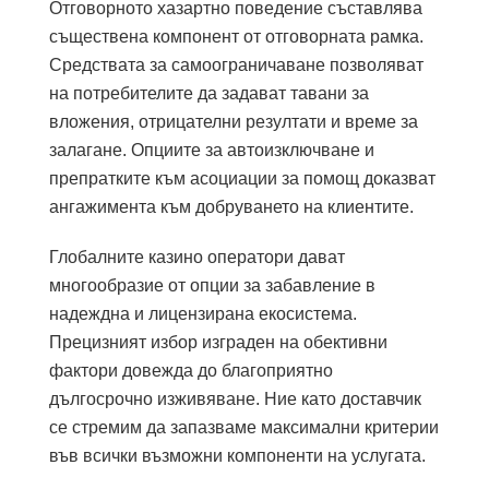
Отговорното хазартно поведение съставлява
съществена компонент от отговорната рамка.
Средствата за самоограничаване позволяват
на потребителите да задават тавани за
вложения, отрицателни резултати и време за
залагане. Опциите за автоизключване и
препратките към асоциации за помощ доказват
ангажимента към добруването на клиентите.
Глобалните казино оператори дават
многообразие от опции за забавление в
надеждна и лицензирана екосистема.
Прецизният избор изграден на обективни
фактори довежда до благоприятно
дългосрочно изживяване. Ние като доставчик
се стремим да запазваме максимални критерии
във всички възможни компоненти на услугата.