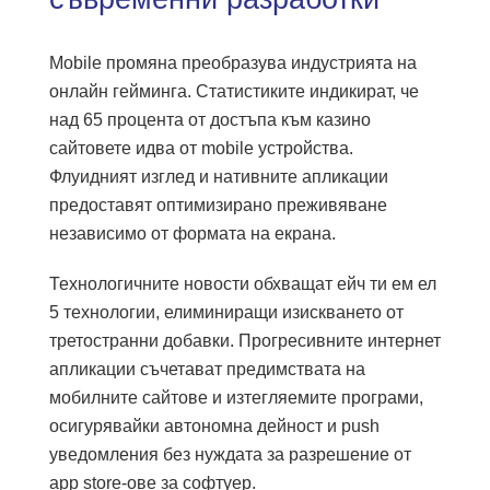
Mobile промяна преобразува индустрията на
онлайн гейминга. Статистиките индикират, че
над 65 процента от достъпа към казино
сайтовете идва от mobile устройства.
Флуидният изглед и нативните апликации
предоставят оптимизирано преживяване
независимо от формата на екрана.
Технологичните новости обхващат ейч ти ем ел
5 технологии, елиминиращи изискването от
третостранни добавки. Прогресивните интернет
апликации съчетават предимствата на
мобилните сайтове и изтегляемите програми,
осигурявайки автономна дейност и push
уведомления без нуждата за разрешение от
app store-ове за софтуер.