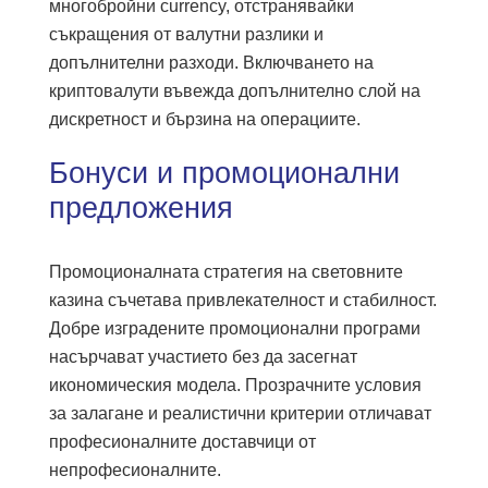
многобройни currency, отстранявайки
съкращения от валутни разлики и
допълнителни разходи. Включването на
криптовалути въвежда допълнително слой на
дискретност и бързина на операциите.
Бонуси и промоционални
предложения
Промоционалната стратегия на световните
казина съчетава привлекателност и стабилност.
Добре изградените промоционални програми
насърчават участието без да засегнат
икономическия модела. Прозрачните условия
за залагане и реалистични критерии отличават
професионалните доставчици от
непрофесионалните.