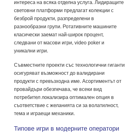
интереса на всяка отделна услуга. Лидиращите
световни платформи предлагат колекции с
безброй продукти, разпределени в
разнообразни групи. Ротативните машините
класически заемат най-широк процент,
следвани от масови игри, video poker и
уникални игри.
Съвместните проекти със технологични гиганти
осигуряват възможност до валидирани
продукти с превъзходна име. Асортиментът от
провайдъри обезпечава, че всеки вид
потребител локализира оптимален опция в
съответствие с желанията си за волатилност,
тема и играещи механики.
Типове игри в модерните оператори